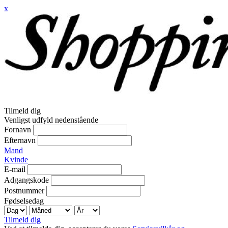
x
Tilmeld dig
Venligst udfyld nedenstående
Fornavn
Efternavn
Mand
Kvinde
E-mail
Adgangskode
Postnummer
Fødselsedag
Tilmeld dig