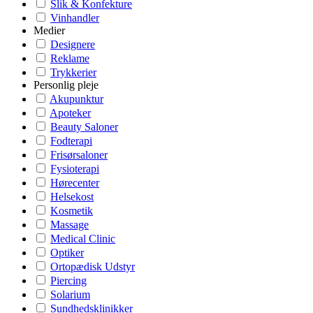
Slik & Konfekture
Vinhandler
Medier
Designere
Reklame
Trykkerier
Personlig pleje
Akupunktur
Apoteker
Beauty Saloner
Fodterapi
Frisørsaloner
Fysioterapi
Hørecenter
Helsekost
Kosmetik
Massage
Medical Clinic
Optiker
Ortopædisk Udstyr
Piercing
Solarium
Sundhedsklinikker