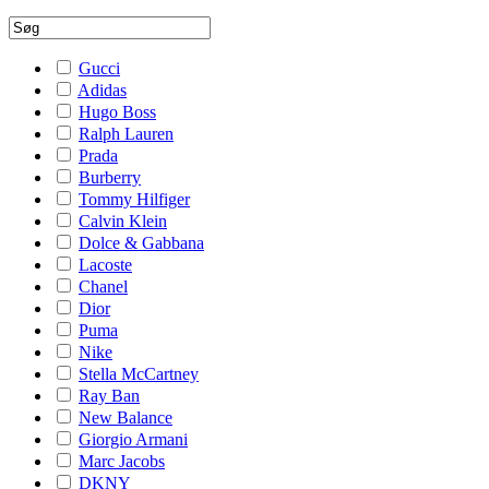
Gucci
Adidas
Hugo Boss
Ralph Lauren
Prada
Burberry
Tommy Hilfiger
Calvin Klein
Dolce & Gabbana
Lacoste
Chanel
Dior
Puma
Nike
Stella McCartney
Ray Ban
New Balance
Giorgio Armani
Marc Jacobs
DKNY