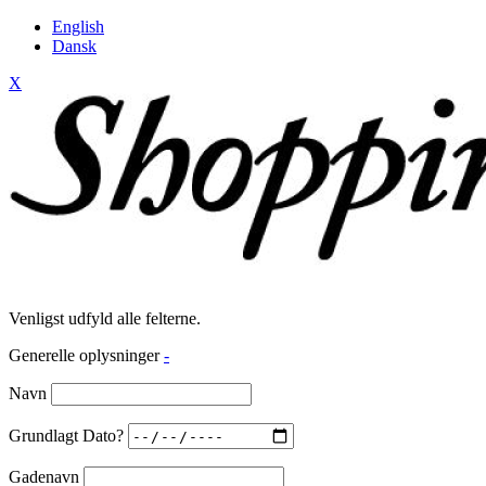
English
Dansk
X
Venligst udfyld alle felterne.
Generelle oplysninger
-
Navn
Grundlagt Dato?
Gadenavn