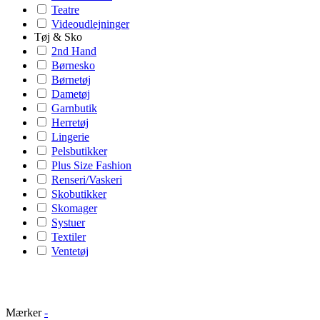
Teatre
Videoudlejninger
Tøj & Sko
2nd Hand
Børnesko
Børnetøj
Dametøj
Garnbutik
Herretøj
Lingerie
Pelsbutikker
Plus Size Fashion
Renseri/Vaskeri
Skobutikker
Skomager
Systuer
Textiler
Ventetøj
Mærker
-