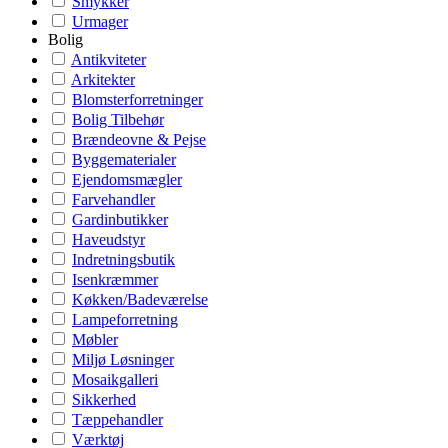
Smykker
Urmager
Bolig
Antikviteter
Arkitekter
Blomsterforretninger
Bolig Tilbehør
Brændeovne & Pejse
Byggematerialer
Ejendomsmægler
Farvehandler
Gardinbutikker
Haveudstyr
Indretningsbutik
Isenkræmmer
Køkken/Badeværelse
Lampeforretning
Møbler
Miljø Løsninger
Mosaikgalleri
Sikkerhed
Tæppehandler
Værktøj