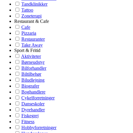
Tandklinikker
Tattoo
Zoneterapi
Restaurant & Cafe
Cafe
Pizzaria
Restauranter
Take Away
Sport & Fritid
Aktiviteter
Børneudstyr
Bilforhandler
Biltilbehør
Biludlejning
Biografer
Boghandlere
Cykelforretninger
Danseskoler
Dyrehandler
Fiskegrej
Fitness
Hobbyforretninger