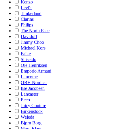
Kenzo
Levi´s
Timberland
Clarins
Philips
The North Face
Davidoff
Jimmy Choo
Michael Kors
Falke
Shiseido
Ole Henriksen
Emporio Armani
Lancome
OBH Nordica
Ilse Jacobsen
Lancaster
Ecco
Juicy Couture
Birkenstock
Weleda
Bjørn Borg
Mont Blanc