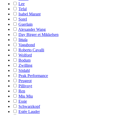
Lee
Tefal
Isabel Marant
Sorel
Guerlain
Alexander Wang
Day Birger et Mikkelsen
Iittala
Vagabond
Roberto Cavalli
Wolford
Bodum
Zwilling
Södahl
Peak Performance
Peugeot
Pillivuyt
Ren
Miu Miu
Essie
Schwarzkopf
Estée Lauder