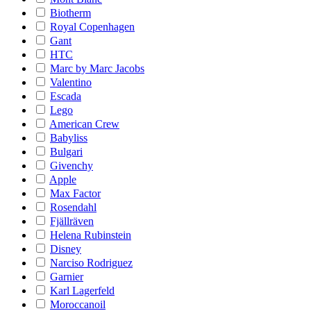
Biotherm
Royal Copenhagen
Gant
HTC
Marc by Marc Jacobs
Valentino
Escada
Lego
American Crew
Babyliss
Bulgari
Givenchy
Apple
Max Factor
Rosendahl
Fjällräven
Helena Rubinstein
Disney
Narciso Rodriguez
Garnier
Karl Lagerfeld
Moroccanoil