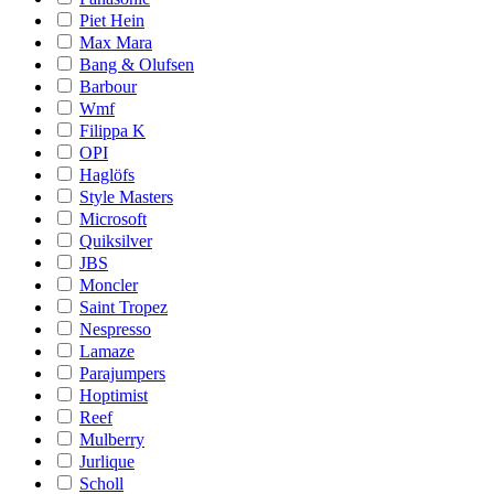
Piet Hein
Max Mara
Bang & Olufsen
Barbour
Wmf
Filippa K
OPI
Haglöfs
Style Masters
Microsoft
Quiksilver
JBS
Moncler
Saint Tropez
Nespresso
Lamaze
Parajumpers
Hoptimist
Reef
Mulberry
Jurlique
Scholl