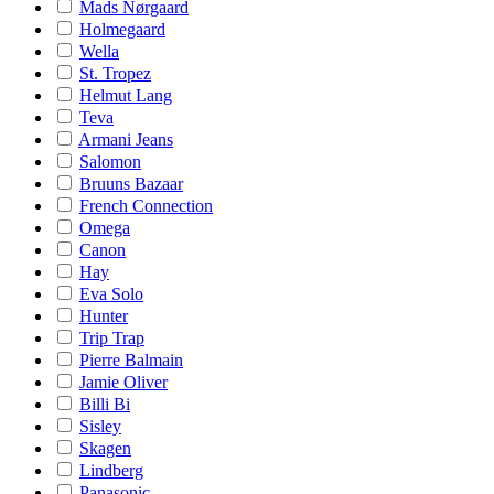
Mads Nørgaard
Holmegaard
Wella
St. Tropez
Helmut Lang
Teva
Armani Jeans
Salomon
Bruuns Bazaar
French Connection
Omega
Canon
Hay
Eva Solo
Hunter
Trip Trap
Pierre Balmain
Jamie Oliver
Billi Bi
Sisley
Skagen
Lindberg
Panasonic