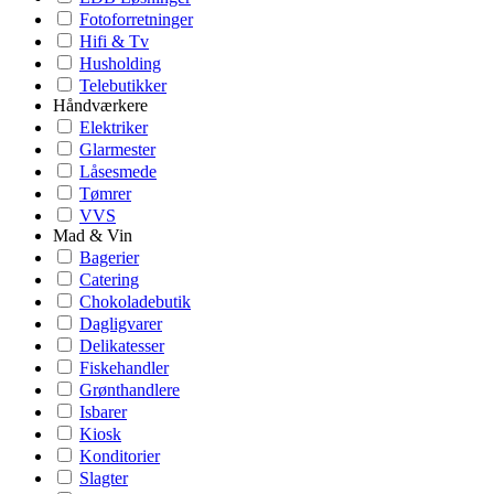
Fotoforretninger
Hifi & Tv
Husholding
Telebutikker
Håndværkere
Elektriker
Glarmester
Låsesmede
Tømrer
VVS
Mad & Vin
Bagerier
Catering
Chokoladebutik
Dagligvarer
Delikatesser
Fiskehandler
Grønthandlere
Isbarer
Kiosk
Konditorier
Slagter