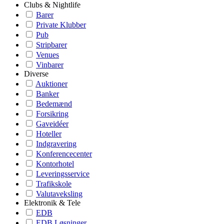
Clubs & Nightlife
Barer
Private Klubber
Pub
Stripbarer
Venues
Vinbarer
Diverse
Auktioner
Banker
Bedemænd
Forsikring
Gaveidéer
Hoteller
Indgravering
Konferencecenter
Kontorhotel
Leveringsservice
Trafikskole
Valutaveksling
Elektronik & Tele
EDB
EDB Løsninger