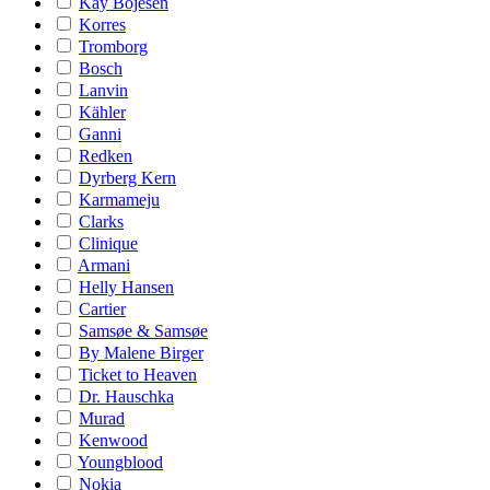
Kay Bojesen
Korres
Tromborg
Bosch
Lanvin
Kähler
Ganni
Redken
Dyrberg Kern
Karmameju
Clarks
Clinique
Armani
Helly Hansen
Cartier
Samsøe & Samsøe
By Malene Birger
Ticket to Heaven
Dr. Hauschka
Murad
Kenwood
Youngblood
Nokia