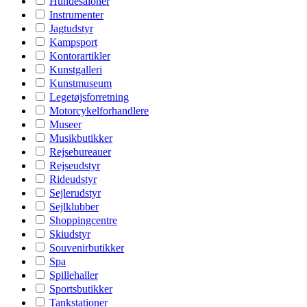
Hundesaloner
Instrumenter
Jagtudstyr
Kampsport
Kontorartikler
Kunstgalleri
Kunstmuseum
Legetøjsforretning
Motorcykelforhandlere
Museer
Musikbutikker
Rejsebureauer
Rejseudstyr
Rideudstyr
Sejlerudstyr
Sejlklubber
Shoppingcentre
Skiudstyr
Souvenirbutikker
Spa
Spillehaller
Sportsbutikker
Tankstationer