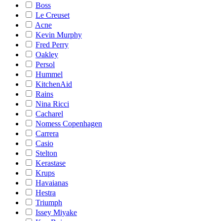
Boss
Le Creuset
Acne
Kevin Murphy
Fred Perry
Oakley
Persol
Hummel
KitchenAid
Rains
Nina Ricci
Cacharel
Nomess Copenhagen
Carrera
Casio
Stelton
Kerastase
Krups
Havaianas
Hestra
Triumph
Issey Miyake