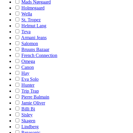
Mads Nørgaard
Holmegaard
Wella
St. Tropez
Helmut Lang
Teva
Armani Jeans
Salomon
Bruuns Bazaar
French Connection
Omega
Canon
Hay
Eva Solo
Hunter
Trip Trap
Pierre Balmain
Jamie Oliver
Billi Bi
Sisley
Skagen
Lindberg
Panasonic