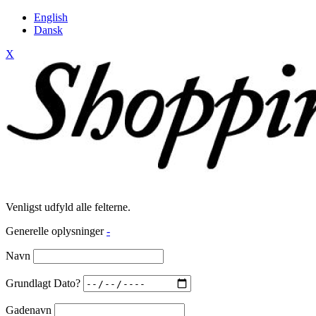
English
Dansk
X
Venligst udfyld alle felterne.
Generelle oplysninger
-
Navn
Grundlagt Dato?
Gadenavn