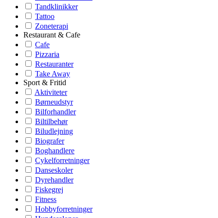
Tandklinikker
Tattoo
Zoneterapi
Restaurant & Cafe
Cafe
Pizzaria
Restauranter
Take Away
Sport & Fritid
Aktiviteter
Børneudstyr
Bilforhandler
Biltilbehør
Biludlejning
Biografer
Boghandlere
Cykelforretninger
Danseskoler
Dyrehandler
Fiskegrej
Fitness
Hobbyforretninger