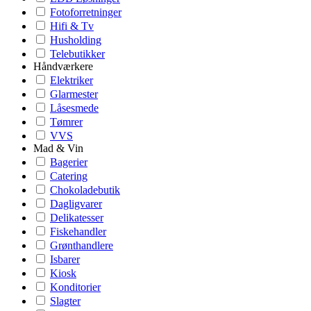
Fotoforretninger
Hifi & Tv
Husholding
Telebutikker
Håndværkere
Elektriker
Glarmester
Låsesmede
Tømrer
VVS
Mad & Vin
Bagerier
Catering
Chokoladebutik
Dagligvarer
Delikatesser
Fiskehandler
Grønthandlere
Isbarer
Kiosk
Konditorier
Slagter