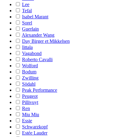
Lee
Tefal
Isabel Marant
Sorel
Guerlain
Alexander Wang
Day Birger et Mikkelsen
Iittala
Vagabond
Roberto Cavalli
Wolford
Bodum
Zwilling
Södahl
Peak Performance
Peugeot
Pillivuyt
Ren
Miu Miu
Essie
Schwarzkopf
Estée Lauder