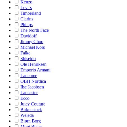
Kenzo
Levi´s
Timberland
Clarins
Philips
The North Face
Davidoff
Jimmy Choo
Michael Kors
Falke
Shiseido
Ole Henriksen
Emporio Armani
Lancome
OBH Nordica
Ilse Jacobsen
Lancaster
Ecco
Juicy Couture
Birkenstock
Weleda
Bjørn Borg
Mont Blanc