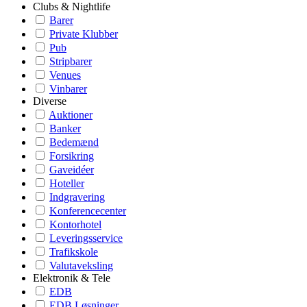
Clubs & Nightlife
Barer
Private Klubber
Pub
Stripbarer
Venues
Vinbarer
Diverse
Auktioner
Banker
Bedemænd
Forsikring
Gaveidéer
Hoteller
Indgravering
Konferencecenter
Kontorhotel
Leveringsservice
Trafikskole
Valutaveksling
Elektronik & Tele
EDB
EDB Løsninger