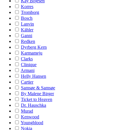
Kay Bojesen
Korres
Tromborg
Bosch
Lanvin
Kähler
Ganni
Redken
Dyrberg Kern
Karmameju
Clarks
Clinique
Armani
Helly Hansen
Cartier
Samsøe & Samsøe
By Malene Birger
Ticket to Heaven
Dr. Hauschka
Murad
Kenwood
Youngblood
Nokia