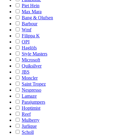
Piet Hein
Max Mara
Bang & Olufsen
Barbour
Wmf
Filippa K
OPI
Haglöfs
Style Masters
Microsoft
Quiksilver
JBS
Moncler
Saint Tropez
Nespresso
Lamaze
Parajumpers
Hoptimist
Reef
Mulberry
Jurlique
Scholl