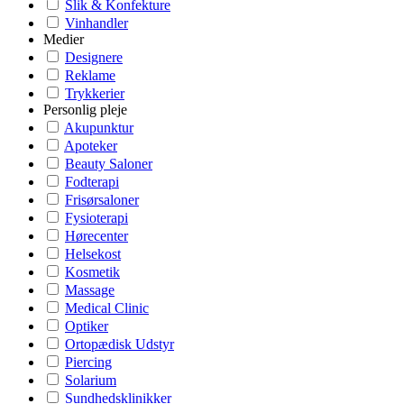
Slik & Konfekture
Vinhandler
Medier
Designere
Reklame
Trykkerier
Personlig pleje
Akupunktur
Apoteker
Beauty Saloner
Fodterapi
Frisørsaloner
Fysioterapi
Hørecenter
Helsekost
Kosmetik
Massage
Medical Clinic
Optiker
Ortopædisk Udstyr
Piercing
Solarium
Sundhedsklinikker