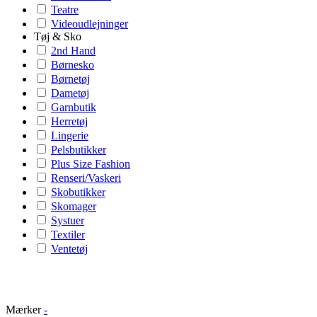
Teatre
Videoudlejninger
Tøj & Sko
2nd Hand
Børnesko
Børnetøj
Dametøj
Garnbutik
Herretøj
Lingerie
Pelsbutikker
Plus Size Fashion
Renseri/Vaskeri
Skobutikker
Skomager
Systuer
Textiler
Ventetøj
Mærker
-