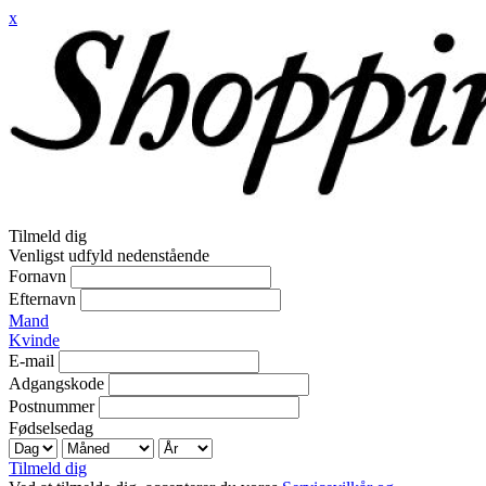
x
Tilmeld dig
Venligst udfyld nedenstående
Fornavn
Efternavn
Mand
Kvinde
E-mail
Adgangskode
Postnummer
Fødselsedag
Tilmeld dig