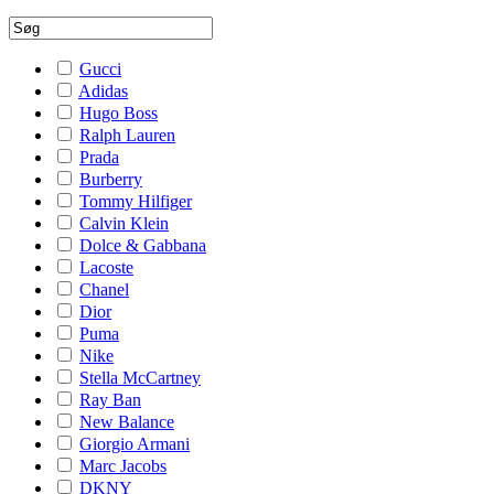
Gucci
Adidas
Hugo Boss
Ralph Lauren
Prada
Burberry
Tommy Hilfiger
Calvin Klein
Dolce & Gabbana
Lacoste
Chanel
Dior
Puma
Nike
Stella McCartney
Ray Ban
New Balance
Giorgio Armani
Marc Jacobs
DKNY