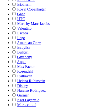
Biotherm
Royal Copenhagen
Gant
HTC
Marc by Marc Jacobs
Valentino
Escada
Lego
American Crew
Babyliss
Bulgari
Givenchy
Apple
Max Factor
Rosendahl
Fjällräven
Helena Rubinstein
Disney
Narciso Rodriguez
Garnier
Karl Lagerfeld
Moroccanoil