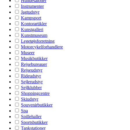
Hundesaloner
Instrumenter
Jagtudstyr
Kampsport
Kontorartikler
Kunstgalleri
Kunstmuseum
Legetøjsforretning
Motorcykelforhandlere
Museer
Musikbutikker
Rejsebureauer
Rejseudstyr
Rideudstyr
Sejlerudstyr
Sejlklubber
Shoppingcentre
Skiudstyr
Souvenirbutikker
Spa
Spillehaller
Sportsbutikker
Tankstationer