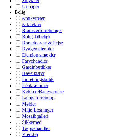
Smykker
Urmager
Bolig
Antikviteter
Arkitekter
Blomsterforretninger
Bolig Tilbehør
Brændeovne & Pejse
Byggematerialer
Ejendomsmægler
Farvehandler
Gardinbutikker
Haveudstyr
Indretningsbutik
Isenkræmmer
Køkken/Badeværelse
Lampeforretning
Møbler
Miljø Løsninger
Mosaikgalleri
Sikkerhed
Tæppehandler
Værktøj