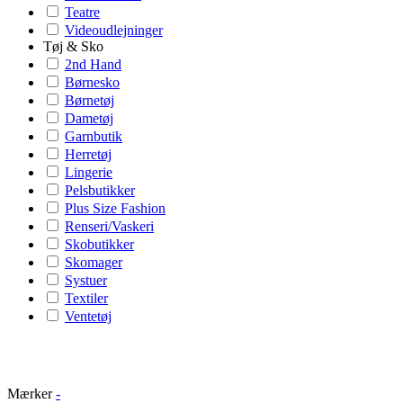
Teatre
Videoudlejninger
Tøj & Sko
2nd Hand
Børnesko
Børnetøj
Dametøj
Garnbutik
Herretøj
Lingerie
Pelsbutikker
Plus Size Fashion
Renseri/Vaskeri
Skobutikker
Skomager
Systuer
Textiler
Ventetøj
Mærker
-