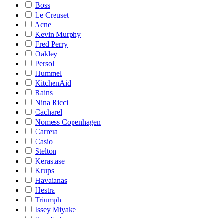
Boss
Le Creuset
Acne
Kevin Murphy
Fred Perry
Oakley
Persol
Hummel
KitchenAid
Rains
Nina Ricci
Cacharel
Nomess Copenhagen
Carrera
Casio
Stelton
Kerastase
Krups
Havaianas
Hestra
Triumph
Issey Miyake