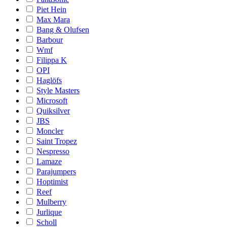
Piet Hein
Max Mara
Bang & Olufsen
Barbour
Wmf
Filippa K
OPI
Haglöfs
Style Masters
Microsoft
Quiksilver
JBS
Moncler
Saint Tropez
Nespresso
Lamaze
Parajumpers
Hoptimist
Reef
Mulberry
Jurlique
Scholl