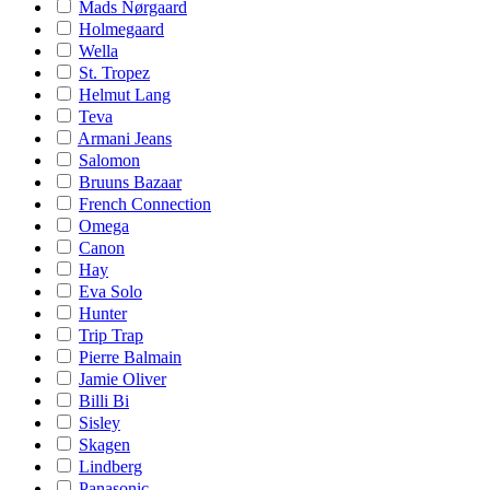
Mads Nørgaard
Holmegaard
Wella
St. Tropez
Helmut Lang
Teva
Armani Jeans
Salomon
Bruuns Bazaar
French Connection
Omega
Canon
Hay
Eva Solo
Hunter
Trip Trap
Pierre Balmain
Jamie Oliver
Billi Bi
Sisley
Skagen
Lindberg
Panasonic