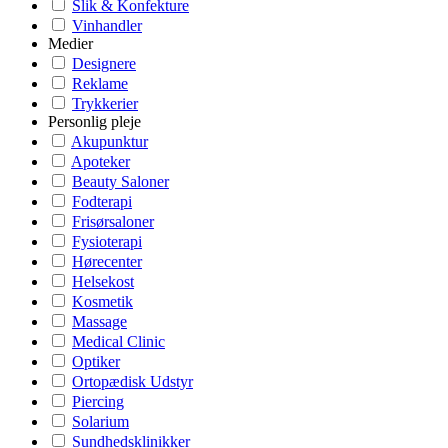
Slik & Konfekture
Vinhandler
Medier
Designere
Reklame
Trykkerier
Personlig pleje
Akupunktur
Apoteker
Beauty Saloner
Fodterapi
Frisørsaloner
Fysioterapi
Hørecenter
Helsekost
Kosmetik
Massage
Medical Clinic
Optiker
Ortopædisk Udstyr
Piercing
Solarium
Sundhedsklinikker