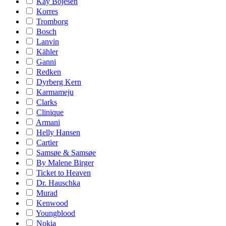
Kay Bojesen
Korres
Tromborg
Bosch
Lanvin
Kähler
Ganni
Redken
Dyrberg Kern
Karmameju
Clarks
Clinique
Armani
Helly Hansen
Cartier
Samsøe & Samsøe
By Malene Birger
Ticket to Heaven
Dr. Hauschka
Murad
Kenwood
Youngblood
Nokia