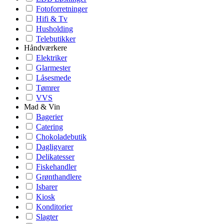
Fotoforretninger
Hifi & Tv
Husholding
Telebutikker
Håndværkere
Elektriker
Glarmester
Låsesmede
Tømrer
VVS
Mad & Vin
Bagerier
Catering
Chokoladebutik
Dagligvarer
Delikatesser
Fiskehandler
Grønthandlere
Isbarer
Kiosk
Konditorier
Slagter