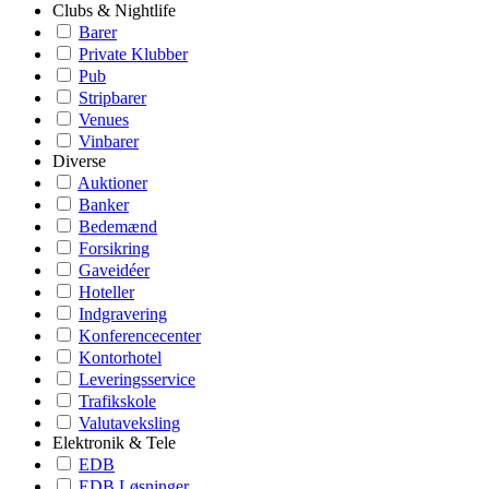
Clubs & Nightlife
Barer
Private Klubber
Pub
Stripbarer
Venues
Vinbarer
Diverse
Auktioner
Banker
Bedemænd
Forsikring
Gaveidéer
Hoteller
Indgravering
Konferencecenter
Kontorhotel
Leveringsservice
Trafikskole
Valutaveksling
Elektronik & Tele
EDB
EDB Løsninger