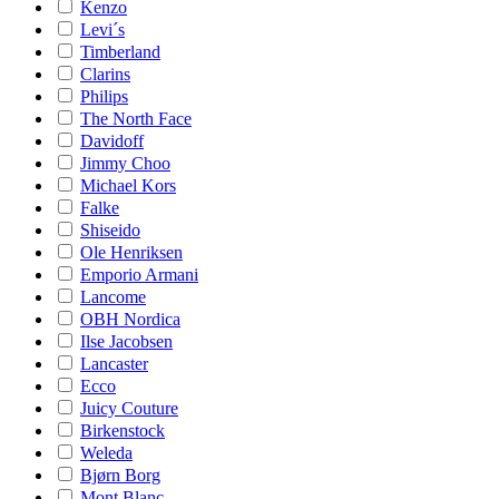
Kenzo
Levi´s
Timberland
Clarins
Philips
The North Face
Davidoff
Jimmy Choo
Michael Kors
Falke
Shiseido
Ole Henriksen
Emporio Armani
Lancome
OBH Nordica
Ilse Jacobsen
Lancaster
Ecco
Juicy Couture
Birkenstock
Weleda
Bjørn Borg
Mont Blanc