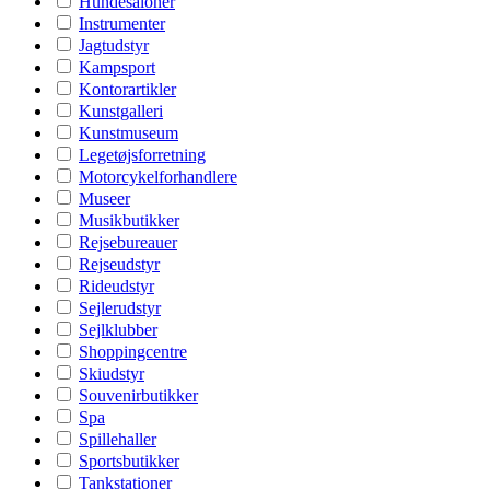
Hundesaloner
Instrumenter
Jagtudstyr
Kampsport
Kontorartikler
Kunstgalleri
Kunstmuseum
Legetøjsforretning
Motorcykelforhandlere
Museer
Musikbutikker
Rejsebureauer
Rejseudstyr
Rideudstyr
Sejlerudstyr
Sejlklubber
Shoppingcentre
Skiudstyr
Souvenirbutikker
Spa
Spillehaller
Sportsbutikker
Tankstationer