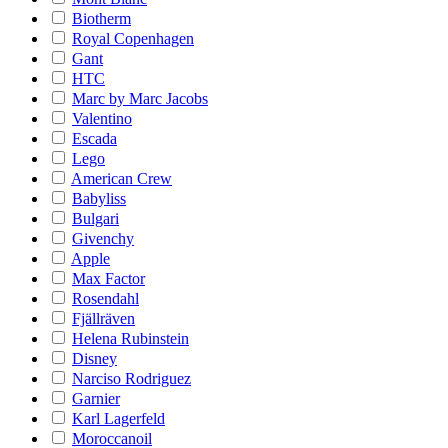
Biotherm
Royal Copenhagen
Gant
HTC
Marc by Marc Jacobs
Valentino
Escada
Lego
American Crew
Babyliss
Bulgari
Givenchy
Apple
Max Factor
Rosendahl
Fjällräven
Helena Rubinstein
Disney
Narciso Rodriguez
Garnier
Karl Lagerfeld
Moroccanoil