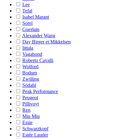
Lee
Tefal
Isabel Marant
Sorel
Guerlain
Alexander Wang
Day Birger et Mikkelsen
Iittala
Vagabond
Roberto Cavalli
Wolford
Bodum
Zwilling
Södahl
Peak Performance
Peugeot
Pillivuyt
Ren
Miu Miu
Essie
Schwarzkopf
Estée Lauder