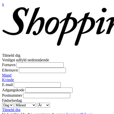
x
Tilmeld dig
Venligst udfyld nedenstående
Fornavn
Efternavn
Mand
Kvinde
E-mail
Adgangskode
Postnummer
Fødselsedag
Tilmeld dig