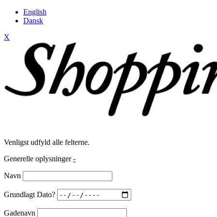
English
Dansk
X
Venligst udfyld alle felterne.
Generelle oplysninger
-
Navn
Grundlagt Dato?
Gadenavn