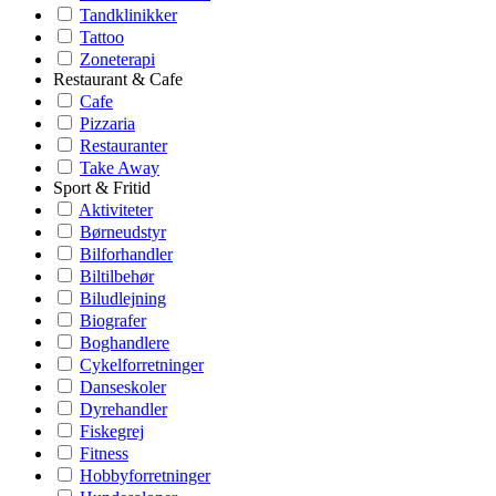
Tandklinikker
Tattoo
Zoneterapi
Restaurant & Cafe
Cafe
Pizzaria
Restauranter
Take Away
Sport & Fritid
Aktiviteter
Børneudstyr
Bilforhandler
Biltilbehør
Biludlejning
Biografer
Boghandlere
Cykelforretninger
Danseskoler
Dyrehandler
Fiskegrej
Fitness
Hobbyforretninger