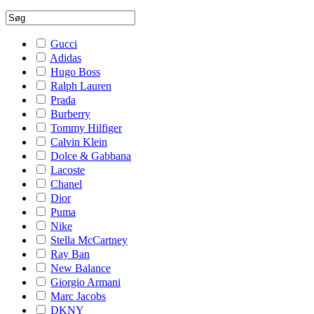
Gucci
Adidas
Hugo Boss
Ralph Lauren
Prada
Burberry
Tommy Hilfiger
Calvin Klein
Dolce & Gabbana
Lacoste
Chanel
Dior
Puma
Nike
Stella McCartney
Ray Ban
New Balance
Giorgio Armani
Marc Jacobs
DKNY