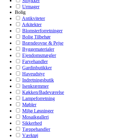
Smykker
Urmager
Bolig
Antikviteter
Arkitekter
Blomsterforretninger
Bolig Tilbehør
Brændeovne & Pejse
Byggematerialer
Ejendomsmægler
Farvehandler
Gardinbutikker
Haveudstyr
Indretningsbutik
Isenkræmmer
Køkken/Badeværelse
Lampeforretning
Møbler
Miljø Løsninger
Mosaikgalleri
Sikkerhed
Tæppehandler
Værktøj