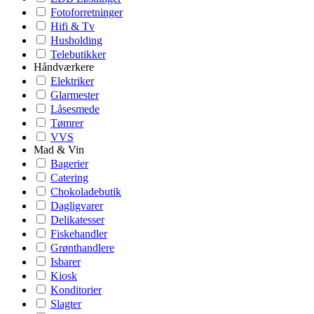
Fotoforretninger
Hifi & Tv
Husholding
Telebutikker
Håndværkere
Elektriker
Glarmester
Låsesmede
Tømrer
VVS
Mad & Vin
Bagerier
Catering
Chokoladebutik
Dagligvarer
Delikatesser
Fiskehandler
Grønthandlere
Isbarer
Kiosk
Konditorier
Slagter