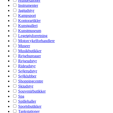
Hundesaloner
Instrumenter
Jagtudstyr
Kampsport
Kontorartikler
Kunstgalleri
Kunstmuseum
Legetøjsforretning
Motorcykelforhandlere
Museer
Musikbutikker
Rejsebureauer
Rejseudstyr
Rideudstyr
Sejlerudstyr
Sejlklubber
Shoppingcentre
Skiudstyr
Souvenirbutikker
Spa
Spillehaller
Sportsbutikker
Tankstationer