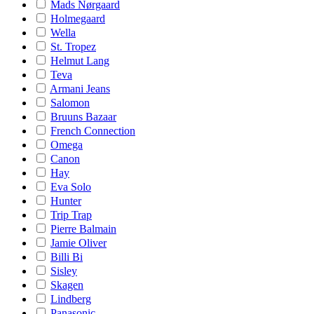
Mads Nørgaard
Holmegaard
Wella
St. Tropez
Helmut Lang
Teva
Armani Jeans
Salomon
Bruuns Bazaar
French Connection
Omega
Canon
Hay
Eva Solo
Hunter
Trip Trap
Pierre Balmain
Jamie Oliver
Billi Bi
Sisley
Skagen
Lindberg
Panasonic