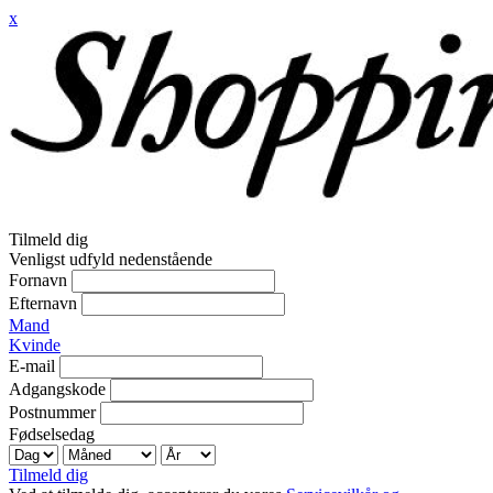
x
Tilmeld dig
Venligst udfyld nedenstående
Fornavn
Efternavn
Mand
Kvinde
E-mail
Adgangskode
Postnummer
Fødselsedag
Tilmeld dig