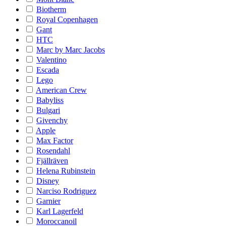
Biotherm
Royal Copenhagen
Gant
HTC
Marc by Marc Jacobs
Valentino
Escada
Lego
American Crew
Babyliss
Bulgari
Givenchy
Apple
Max Factor
Rosendahl
Fjällräven
Helena Rubinstein
Disney
Narciso Rodriguez
Garnier
Karl Lagerfeld
Moroccanoil