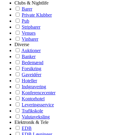
Clubs & Nightlife
Barer
Private Klubber
Pub
Stripbarer
Venues
Vinbarer
Diverse
Auktioner
Banker
Bedemænd
Forsikring
Gaveidéer
Hoteller
Indgravering
Konferencecenter
Kontorhotel
Leveringsservice
Trafikskole
Valutaveksling
Elektronik & Tele
EDB
EDB Løsninger