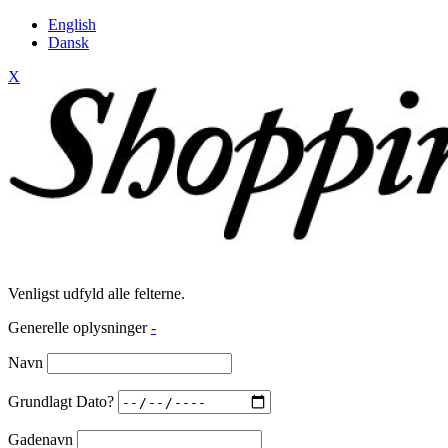
English
Dansk
X
Venligst udfyld alle felterne.
Generelle oplysninger
-
Navn
Grundlagt Dato?
Gadenavn