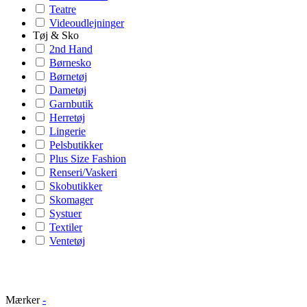
Teatre
Videoudlejninger
Tøj & Sko
2nd Hand
Børnesko
Børnetøj
Dametøj
Garnbutik
Herretøj
Lingerie
Pelsbutikker
Plus Size Fashion
Renseri/Vaskeri
Skobutikker
Skomager
Systuer
Textiler
Ventetøj
Mærker
-