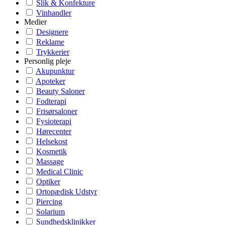
Slik & Konfekture
Vinhandler
Medier
Designere
Reklame
Trykkerier
Personlig pleje
Akupunktur
Apoteker
Beauty Saloner
Fodterapi
Frisørsaloner
Fysioterapi
Hørecenter
Helsekost
Kosmetik
Massage
Medical Clinic
Optiker
Ortopædisk Udstyr
Piercing
Solarium
Sundhedsklinikker