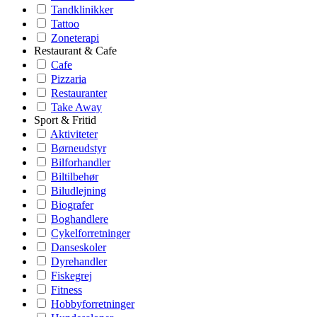
Tandklinikker
Tattoo
Zoneterapi
Restaurant & Cafe
Cafe
Pizzaria
Restauranter
Take Away
Sport & Fritid
Aktiviteter
Børneudstyr
Bilforhandler
Biltilbehør
Biludlejning
Biografer
Boghandlere
Cykelforretninger
Danseskoler
Dyrehandler
Fiskegrej
Fitness
Hobbyforretninger