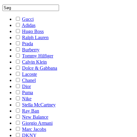
Gucci
Adidas
Hugo Boss
Ralph Lauren
Prada
Burberry
Tommy Hilfiger
Calvin Klein
Dolce & Gabbana
Lacoste
Chanel
Dior
Puma
Nike
Stella McCartney
Ray Ban
New Balance
Giorgio Armani
Marc Jacobs
DKNY