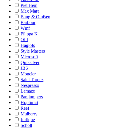
Piet Hein
Max Mara
Bang & Olufsen
Barbour
Wmf
Filippa K
OPI
Haglöfs
Style Masters
Microsoft
Quiksilver
JBS
Moncler
Saint Tropez
Nespresso
Lamaze
Parajumpers
Hoptimist
Reef
Mulberry
Jurlique
Scholl