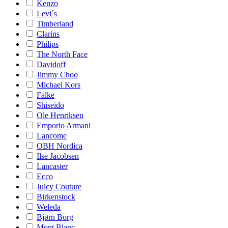
Kenzo
Levi´s
Timberland
Clarins
Philips
The North Face
Davidoff
Jimmy Choo
Michael Kors
Falke
Shiseido
Ole Henriksen
Emporio Armani
Lancome
OBH Nordica
Ilse Jacobsen
Lancaster
Ecco
Juicy Couture
Birkenstock
Weleda
Bjørn Borg
Mont Blanc