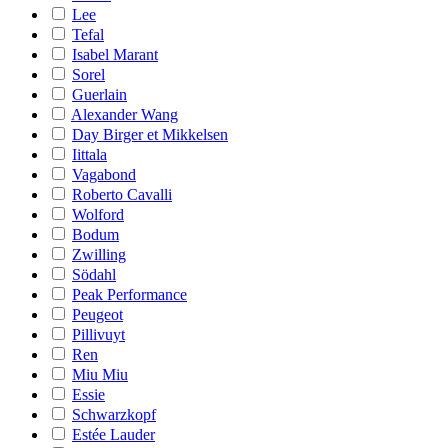
Lee
Tefal
Isabel Marant
Sorel
Guerlain
Alexander Wang
Day Birger et Mikkelsen
Iittala
Vagabond
Roberto Cavalli
Wolford
Bodum
Zwilling
Södahl
Peak Performance
Peugeot
Pillivuyt
Ren
Miu Miu
Essie
Schwarzkopf
Estée Lauder