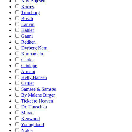
Kay Bojesen
Korres
Tromborg
Bosch
Lanvin
Kähler
Ganni
Redken
Dyrberg Kern
Karmameju
Clarks
Clinique
Armani
Helly Hansen
Cartier
Samsøe & Samsøe
By Malene Birger
Ticket to Heaven
Dr. Hauschka
Murad
Kenwood
Youngblood
Nokia