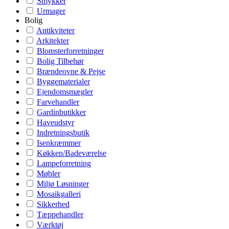
Smykker
Urmager
Bolig
Antikviteter
Arkitekter
Blomsterforretninger
Bolig Tilbehør
Brændeovne & Pejse
Byggematerialer
Ejendomsmægler
Farvehandler
Gardinbutikker
Haveudstyr
Indretningsbutik
Isenkræmmer
Køkken/Badeværelse
Lampeforretning
Møbler
Miljø Løsninger
Mosaikgalleri
Sikkerhed
Tæppehandler
Værktøj