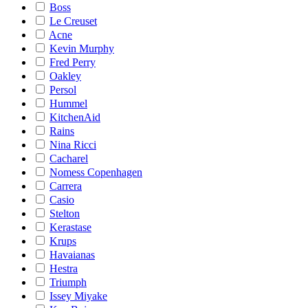
Boss
Le Creuset
Acne
Kevin Murphy
Fred Perry
Oakley
Persol
Hummel
KitchenAid
Rains
Nina Ricci
Cacharel
Nomess Copenhagen
Carrera
Casio
Stelton
Kerastase
Krups
Havaianas
Hestra
Triumph
Issey Miyake