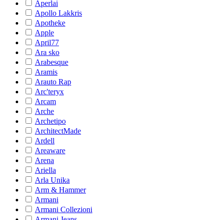
Aperlai
Apollo Lakkris
Apotheke
Apple
April77
Ara sko
Arabesque
Aramis
Arauto Rap
Arc'teryx
Arcam
Arche
Archetipo
ArchitectMade
Ardell
Areaware
Arena
Ariella
Arla Unika
Arm & Hammer
Armani
Armani Collezioni
Armani Jeans