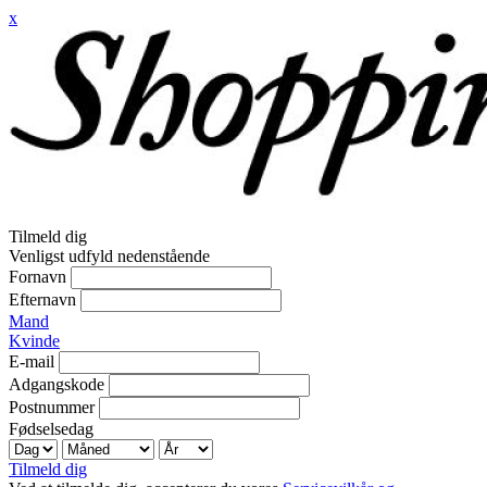
x
Tilmeld dig
Venligst udfyld nedenstående
Fornavn
Efternavn
Mand
Kvinde
E-mail
Adgangskode
Postnummer
Fødselsedag
Tilmeld dig