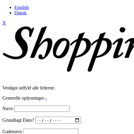
English
Dansk
X
Venligst udfyld alle felterne.
Generelle oplysninger
-
Navn
Grundlagt Dato?
Gadenavn