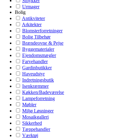
Smykker
Urmager
Bolig
Antikviteter
Arkitekter
Blomsterforretninger
Bolig Tilbehør
Brændeovne & Pejse
Byggematerialer
Ejendomsmægler
Farvehandler
Gardinbutikker
Haveudstyr
Indretningsbutik
Isenkræmmer
Køkken/Badeværelse
Lampeforretning
Møbler
Miljø Løsninger
Mosaikgalleri
Sikkerhed
Tæppehandler
Værktøj