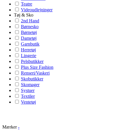
Teatre
Videoudlejninger
Tøj & Sko
2nd Hand
Børnesko
Børnetøj
Dametøj
Garnbutik
Herretøj
Lingerie
Pelsbutikker
Plus Size Fashion
Renseri/Vaskeri
Skobutikker
Skomager
Systuer
Textiler
Ventetøj
Mærker
-