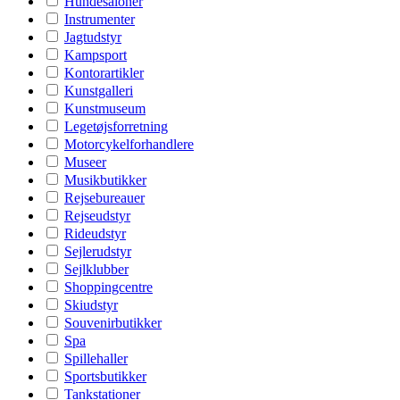
Hundesaloner
Instrumenter
Jagtudstyr
Kampsport
Kontorartikler
Kunstgalleri
Kunstmuseum
Legetøjsforretning
Motorcykelforhandlere
Museer
Musikbutikker
Rejsebureauer
Rejseudstyr
Rideudstyr
Sejlerudstyr
Sejlklubber
Shoppingcentre
Skiudstyr
Souvenirbutikker
Spa
Spillehaller
Sportsbutikker
Tankstationer