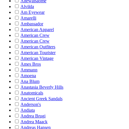
Altewaisaome
Alvilda
Am Eyewear
Amarelli
Ambassador
American Apparel
American Crew
American Crew
American Outfiters
American Tourister
American Vintage
Ames Bros
Ammann
Amoena
Ana Blum
Anastasia Beverly Hills
Anatomicals
Ancient Greek Sandals
Anderson's
Andiata
Andrea Brugi
Andrea Maack
Andreas Hansen