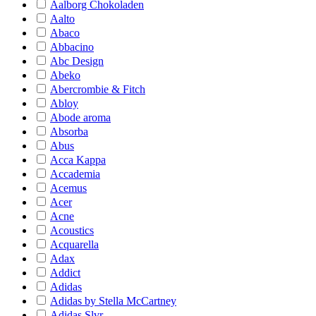
Aalborg Chokoladen
Aalto
Abaco
Abbacino
Abc Design
Abeko
Abercrombie & Fitch
Abloy
Abode aroma
Absorba
Abus
Acca Kappa
Accademia
Acemus
Acer
Acne
Acoustics
Acquarella
Adax
Addict
Adidas
Adidas by Stella McCartney
Adidas Slvr