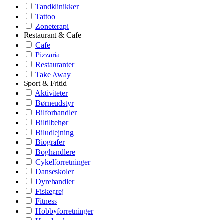
Tandklinikker
Tattoo
Zoneterapi
Restaurant & Cafe
Cafe
Pizzaria
Restauranter
Take Away
Sport & Fritid
Aktiviteter
Børneudstyr
Bilforhandler
Biltilbehør
Biludlejning
Biografer
Boghandlere
Cykelforretninger
Danseskoler
Dyrehandler
Fiskegrej
Fitness
Hobbyforretninger