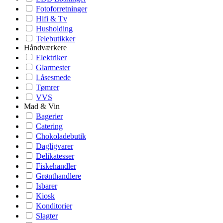
Fotoforretninger
Hifi & Tv
Husholding
Telebutikker
Håndværkere
Elektriker
Glarmester
Låsesmede
Tømrer
VVS
Mad & Vin
Bagerier
Catering
Chokoladebutik
Dagligvarer
Delikatesser
Fiskehandler
Grønthandlere
Isbarer
Kiosk
Konditorier
Slagter