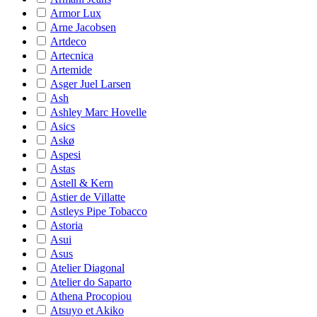
Armor Lux
Arne Jacobsen
Artdeco
Artecnica
Artemide
Asger Juel Larsen
Ash
Ashley Marc Hovelle
Asics
Askø
Aspesi
Astas
Astell & Kern
Astier de Villatte
Astleys Pipe Tobacco
Astoria
Asui
Asus
Atelier Diagonal
Atelier do Saparto
Athena Procopiou
Atsuyo et Akiko