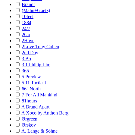
Brandt
(Malin+Goetz)
10feet
1884
24/7
2Go
2Have
2Love Tony Cohen
2nd Day
3 Bo
3.1 Phillip Lim
365
5 Preview
5.11 Tactical
66° North
7 For All Mankind
81hours
A Brand Apart
A Xoco by Anthon Berg
Ørgreen
Ørskov
A. Lange & Söhne