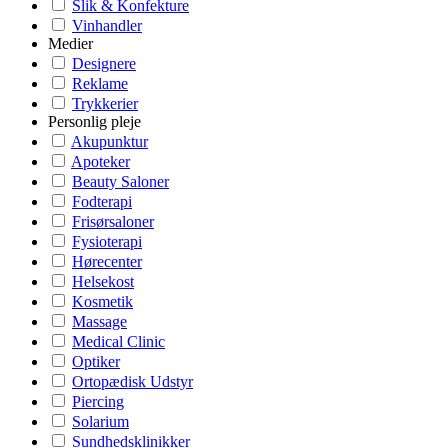
Slik & Konfekture
Vinhandler
Medier
Designere
Reklame
Trykkerier
Personlig pleje
Akupunktur
Apoteker
Beauty Saloner
Fodterapi
Frisørsaloner
Fysioterapi
Hørecenter
Helsekost
Kosmetik
Massage
Medical Clinic
Optiker
Ortopædisk Udstyr
Piercing
Solarium
Sundhedsklinikker