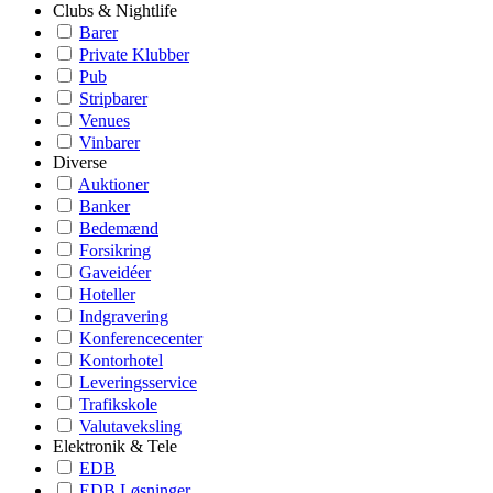
Clubs & Nightlife
Barer
Private Klubber
Pub
Stripbarer
Venues
Vinbarer
Diverse
Auktioner
Banker
Bedemænd
Forsikring
Gaveidéer
Hoteller
Indgravering
Konferencecenter
Kontorhotel
Leveringsservice
Trafikskole
Valutaveksling
Elektronik & Tele
EDB
EDB Løsninger