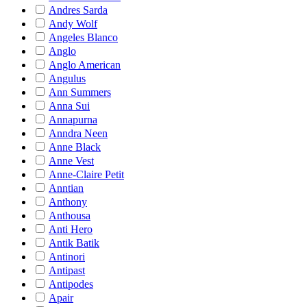
Andres Sarda
Andy Wolf
Angeles Blanco
Anglo
Anglo American
Angulus
Ann Summers
Anna Sui
Annapurna
Anndra Neen
Anne Black
Anne Vest
Anne-Claire Petit
Anntian
Anthony
Anthousa
Anti Hero
Antik Batik
Antinori
Antipast
Antipodes
Apair