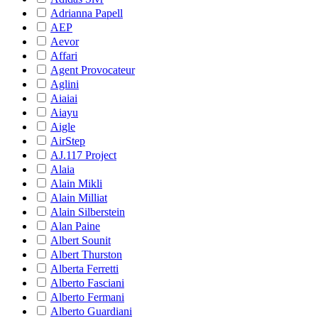
Adrianna Papell
AEP
Aevor
Affari
Agent Provocateur
Aglini
Aiaiai
Aiayu
Aigle
AirStep
AJ.117 Project
Alaia
Alain Mikli
Alain Milliat
Alain Silberstein
Alan Paine
Albert Sounit
Albert Thurston
Alberta Ferretti
Alberto Fasciani
Alberto Fermani
Alberto Guardiani