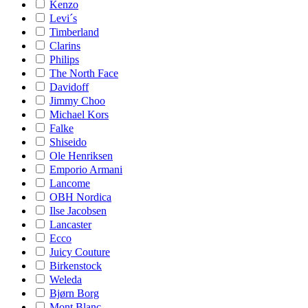
Kenzo
Levi´s
Timberland
Clarins
Philips
The North Face
Davidoff
Jimmy Choo
Michael Kors
Falke
Shiseido
Ole Henriksen
Emporio Armani
Lancome
OBH Nordica
Ilse Jacobsen
Lancaster
Ecco
Juicy Couture
Birkenstock
Weleda
Bjørn Borg
Mont Blanc