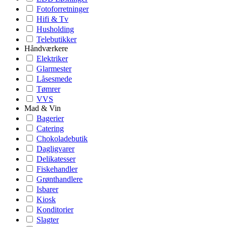
Fotoforretninger
Hifi & Tv
Husholding
Telebutikker
Håndværkere
Elektriker
Glarmester
Låsesmede
Tømrer
VVS
Mad & Vin
Bagerier
Catering
Chokoladebutik
Dagligvarer
Delikatesser
Fiskehandler
Grønthandlere
Isbarer
Kiosk
Konditorier
Slagter