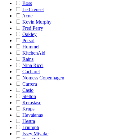
Boss
Le Creuset
Acne
Kevin Murphy
Fred Perry
Oakley
Persol
Hummel
KitchenAid
Rains
Nina Ricci
Cacharel
Nomess Copenhagen
Carrera
Casio
Stelton
Kerastase
Krups
Havaianas
Hestra
Triumph
Issey Miyake