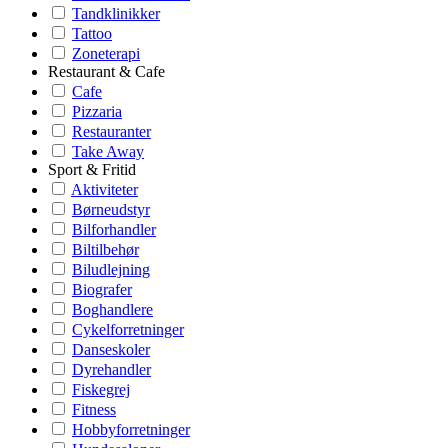
Tandklinikker
Tattoo
Zoneterapi
Restaurant & Cafe
Cafe
Pizzaria
Restauranter
Take Away
Sport & Fritid
Aktiviteter
Børneudstyr
Bilforhandler
Biltilbehør
Biludlejning
Biografer
Boghandlere
Cykelforretninger
Danseskoler
Dyrehandler
Fiskegrej
Fitness
Hobbyforretninger