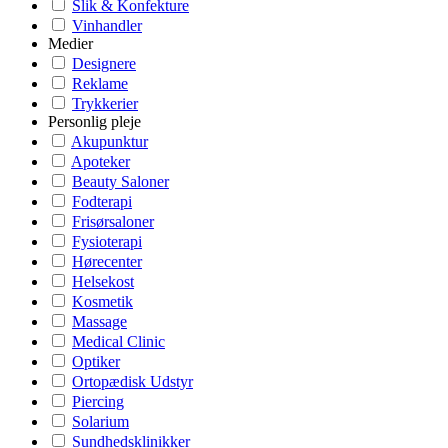
Slik & Konfekture
Vinhandler
Medier
Designere
Reklame
Trykkerier
Personlig pleje
Akupunktur
Apoteker
Beauty Saloner
Fodterapi
Frisørsaloner
Fysioterapi
Hørecenter
Helsekost
Kosmetik
Massage
Medical Clinic
Optiker
Ortopædisk Udstyr
Piercing
Solarium
Sundhedsklinikker