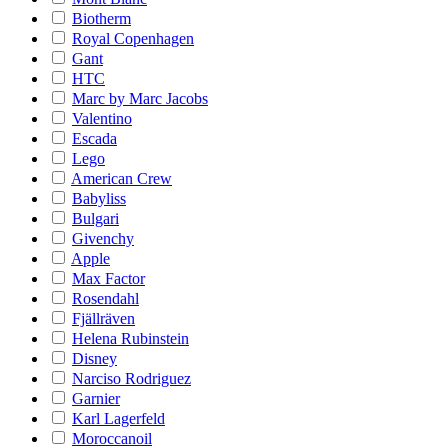
Biotherm
Royal Copenhagen
Gant
HTC
Marc by Marc Jacobs
Valentino
Escada
Lego
American Crew
Babyliss
Bulgari
Givenchy
Apple
Max Factor
Rosendahl
Fjällräven
Helena Rubinstein
Disney
Narciso Rodriguez
Garnier
Karl Lagerfeld
Moroccanoil