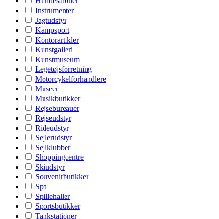
Hundesaloner
Instrumenter
Jagtudstyr
Kampsport
Kontorartikler
Kunstgalleri
Kunstmuseum
Legetøjsforretning
Motorcykelforhandlere
Museer
Musikbutikker
Rejsebureauer
Rejseudstyr
Rideudstyr
Sejlerudstyr
Sejlklubber
Shoppingcentre
Skiudstyr
Souvenirbutikker
Spa
Spillehaller
Sportsbutikker
Tankstationer