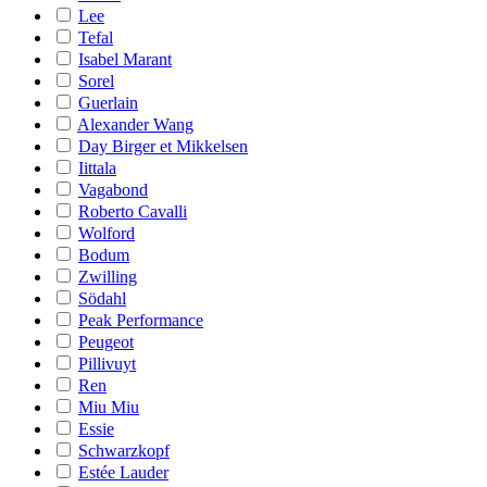
Lee
Tefal
Isabel Marant
Sorel
Guerlain
Alexander Wang
Day Birger et Mikkelsen
Iittala
Vagabond
Roberto Cavalli
Wolford
Bodum
Zwilling
Södahl
Peak Performance
Peugeot
Pillivuyt
Ren
Miu Miu
Essie
Schwarzkopf
Estée Lauder