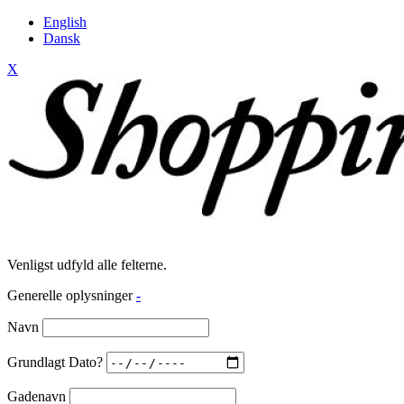
English
Dansk
X
Venligst udfyld alle felterne.
Generelle oplysninger
-
Navn
Grundlagt Dato?
Gadenavn