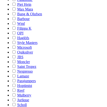
Piet Hein
Max Mara
Bang & Olufsen
Barbour
Wmf
Filippa K
OPI
Haglöfs
Style Masters
Microsoft
Quiksilver
JBS
Moncler
Saint Tropez
Nespresso
Lamaze
Parajumpers
Hoptimist
Reef
Mulberry
Jurlique
Scholl