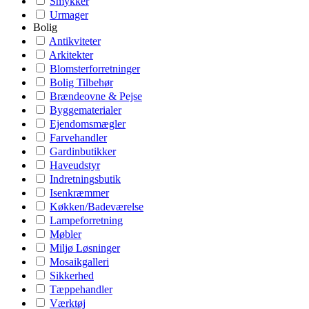
Smykker
Urmager
Bolig
Antikviteter
Arkitekter
Blomsterforretninger
Bolig Tilbehør
Brændeovne & Pejse
Byggematerialer
Ejendomsmægler
Farvehandler
Gardinbutikker
Haveudstyr
Indretningsbutik
Isenkræmmer
Køkken/Badeværelse
Lampeforretning
Møbler
Miljø Løsninger
Mosaikgalleri
Sikkerhed
Tæppehandler
Værktøj