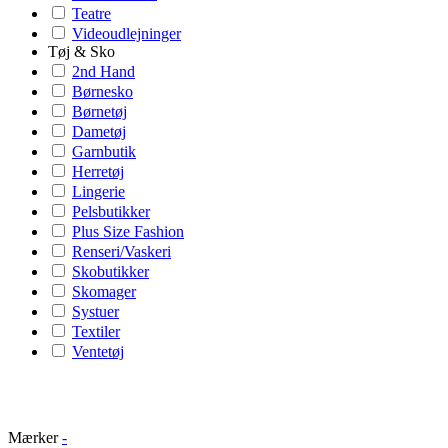
Teatre
Videoudlejninger
Tøj & Sko
2nd Hand
Børnesko
Børnetøj
Dametøj
Garnbutik
Herretøj
Lingerie
Pelsbutikker
Plus Size Fashion
Renseri/Vaskeri
Skobutikker
Skomager
Systuer
Textiler
Ventetøj
Mærker
-