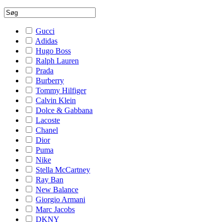
Gucci
Adidas
Hugo Boss
Ralph Lauren
Prada
Burberry
Tommy Hilfiger
Calvin Klein
Dolce & Gabbana
Lacoste
Chanel
Dior
Puma
Nike
Stella McCartney
Ray Ban
New Balance
Giorgio Armani
Marc Jacobs
DKNY