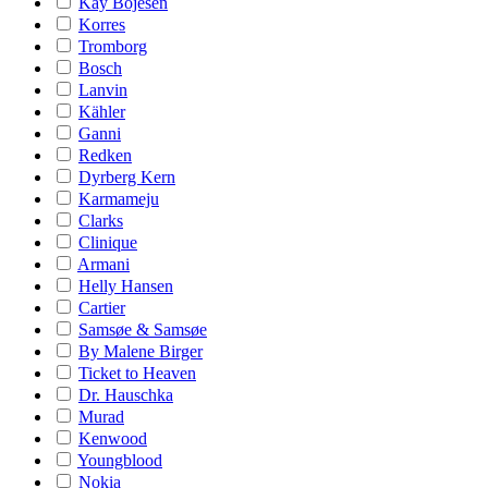
Kay Bojesen
Korres
Tromborg
Bosch
Lanvin
Kähler
Ganni
Redken
Dyrberg Kern
Karmameju
Clarks
Clinique
Armani
Helly Hansen
Cartier
Samsøe & Samsøe
By Malene Birger
Ticket to Heaven
Dr. Hauschka
Murad
Kenwood
Youngblood
Nokia