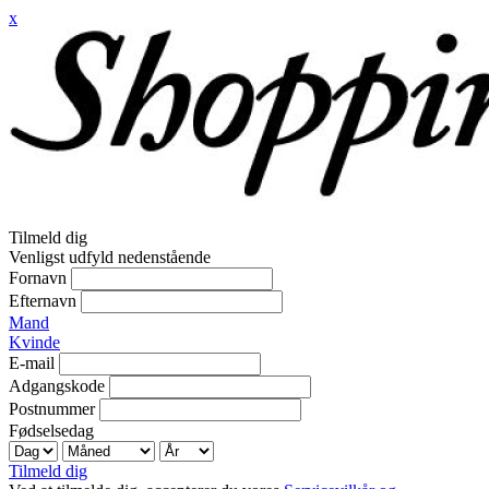
x
Tilmeld dig
Venligst udfyld nedenstående
Fornavn
Efternavn
Mand
Kvinde
E-mail
Adgangskode
Postnummer
Fødselsedag
Tilmeld dig