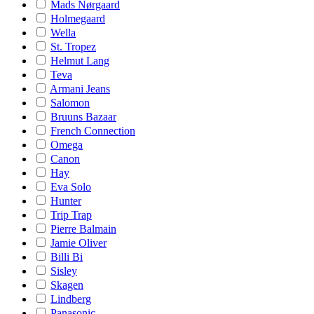
Mads Nørgaard
Holmegaard
Wella
St. Tropez
Helmut Lang
Teva
Armani Jeans
Salomon
Bruuns Bazaar
French Connection
Omega
Canon
Hay
Eva Solo
Hunter
Trip Trap
Pierre Balmain
Jamie Oliver
Billi Bi
Sisley
Skagen
Lindberg
Panasonic