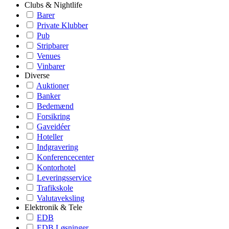
Clubs & Nightlife
Barer
Private Klubber
Pub
Stripbarer
Venues
Vinbarer
Diverse
Auktioner
Banker
Bedemænd
Forsikring
Gaveidéer
Hoteller
Indgravering
Konferencecenter
Kontorhotel
Leveringsservice
Trafikskole
Valutaveksling
Elektronik & Tele
EDB
EDB Løsninger