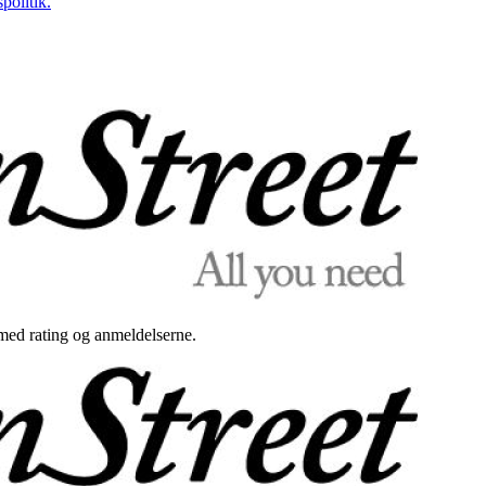
politik.
med rating og anmeldelserne.