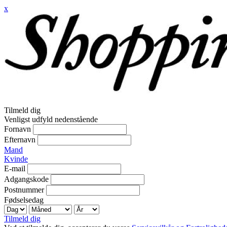
x
Tilmeld dig
Venligst udfyld nedenstående
Fornavn
Efternavn
Mand
Kvinde
E-mail
Adgangskode
Postnummer
Fødselsedag
Tilmeld dig