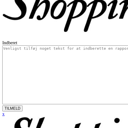
Indberet
TILMELD
x