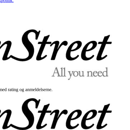
politik.
med rating og anmeldelserne.