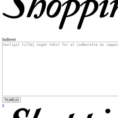
Indberet
TILMELD
x