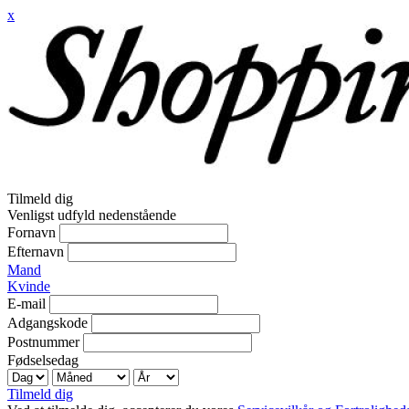
x
Tilmeld dig
Venligst udfyld nedenstående
Fornavn
Efternavn
Mand
Kvinde
E-mail
Adgangskode
Postnummer
Fødselsedag
Tilmeld dig