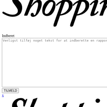
Indberet
TILMELD
x