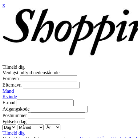
x
Tilmeld dig
Venligst udfyld nedenstående
Fornavn
Efternavn
Mand
Kvinde
E-mail
Adgangskode
Postnummer
Fødselsedag
Tilmeld dig