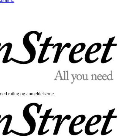
politik.
med rating og anmeldelserne.