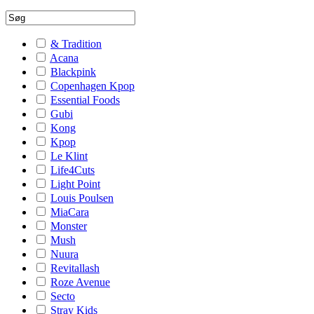
& Tradition
Acana
Blackpink
Copenhagen Kpop
Essential Foods
Gubi
Kong
Kpop
Le Klint
Life4Cuts
Light Point
Louis Poulsen
MiaCara
Monster
Mush
Nuura
Revitallash
Roze Avenue
Secto
Stray Kids