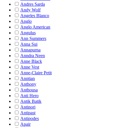
Andres Sarda
Andy Wolf
Angeles Blanco
Anglo
Anglo American
Angulus
Ann Summers
Anna Sui
Annapurna
Anndra Neen
Anne Black
Anne Vest
Anne-Claire Petit
Anntian
Anthony
Anthousa
Anti Hero
Antik Batik
Antinori
Antipast
Antipodes
Apair