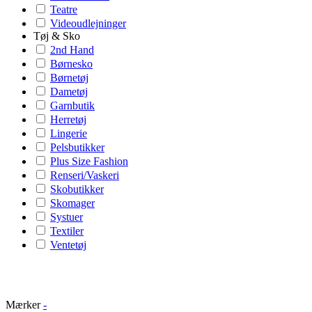
Teatre
Videoudlejninger
Tøj & Sko
2nd Hand
Børnesko
Børnetøj
Dametøj
Garnbutik
Herretøj
Lingerie
Pelsbutikker
Plus Size Fashion
Renseri/Vaskeri
Skobutikker
Skomager
Systuer
Textiler
Ventetøj
Mærker
-