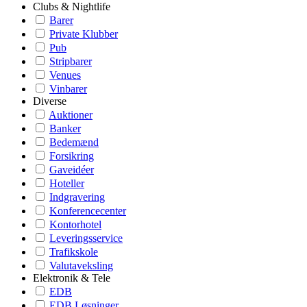
Clubs & Nightlife
Barer
Private Klubber
Pub
Stripbarer
Venues
Vinbarer
Diverse
Auktioner
Banker
Bedemænd
Forsikring
Gaveidéer
Hoteller
Indgravering
Konferencecenter
Kontorhotel
Leveringsservice
Trafikskole
Valutaveksling
Elektronik & Tele
EDB
EDB Løsninger