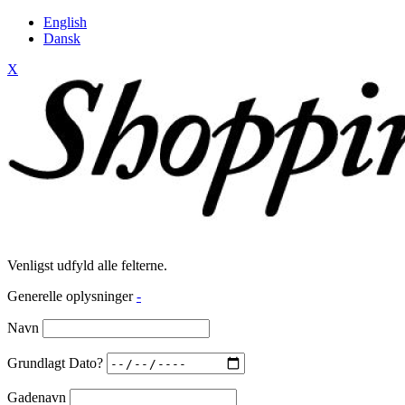
English
Dansk
X
Venligst udfyld alle felterne.
Generelle oplysninger
-
Navn
Grundlagt Dato?
Gadenavn