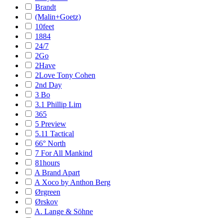
Brandt
(Malin+Goetz)
10feet
1884
24/7
2Go
2Have
2Love Tony Cohen
2nd Day
3 Bo
3.1 Phillip Lim
365
5 Preview
5.11 Tactical
66° North
7 For All Mankind
81hours
A Brand Apart
A Xoco by Anthon Berg
Ørgreen
Ørskov
A. Lange & Söhne