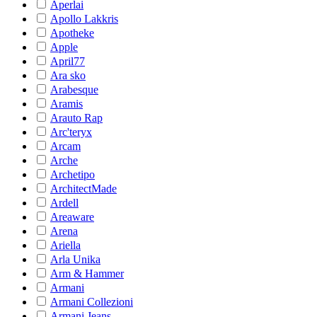
Aperlai
Apollo Lakkris
Apotheke
Apple
April77
Ara sko
Arabesque
Aramis
Arauto Rap
Arc'teryx
Arcam
Arche
Archetipo
ArchitectMade
Ardell
Areaware
Arena
Ariella
Arla Unika
Arm & Hammer
Armani
Armani Collezioni
Armani Jeans