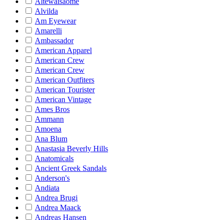
Altewaisaome
Alvilda
Am Eyewear
Amarelli
Ambassador
American Apparel
American Crew
American Crew
American Outfiters
American Tourister
American Vintage
Ames Bros
Ammann
Amoena
Ana Blum
Anastasia Beverly Hills
Anatomicals
Ancient Greek Sandals
Anderson's
Andiata
Andrea Brugi
Andrea Maack
Andreas Hansen