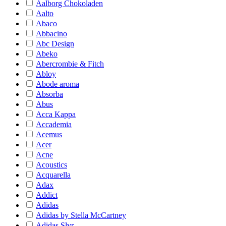
Aalborg Chokoladen
Aalto
Abaco
Abbacino
Abc Design
Abeko
Abercrombie & Fitch
Abloy
Abode aroma
Absorba
Abus
Acca Kappa
Accademia
Acemus
Acer
Acne
Acoustics
Acquarella
Adax
Addict
Adidas
Adidas by Stella McCartney
Adidas Slvr