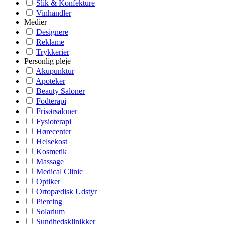
Slik & Konfekture
Vinhandler
Medier
Designere
Reklame
Trykkerier
Personlig pleje
Akupunktur
Apoteker
Beauty Saloner
Fodterapi
Frisørsaloner
Fysioterapi
Hørecenter
Helsekost
Kosmetik
Massage
Medical Clinic
Optiker
Ortopædisk Udstyr
Piercing
Solarium
Sundhedsklinikker