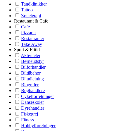
Tandklinikker
Tattoo
Zoneterapi
Restaurant & Cafe
Cafe
Pizzaria
Restauranter
Take Away
Sport & Fritid
Aktiviteter
Børneudstyr
Bilforhandler
Biltilbehør
Biludlejning
Biografer
Boghandlere
Cykelforretninger
Danseskoler
Dyrehandler
Fiskegrej
Fitness
Hobbyforretninger