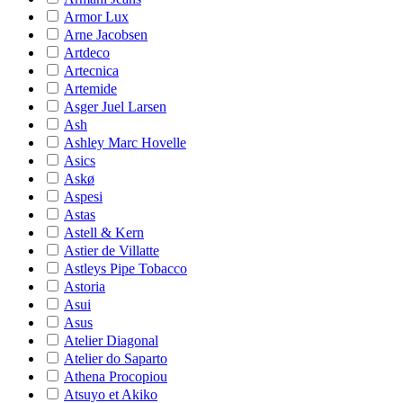
Armor Lux
Arne Jacobsen
Artdeco
Artecnica
Artemide
Asger Juel Larsen
Ash
Ashley Marc Hovelle
Asics
Askø
Aspesi
Astas
Astell & Kern
Astier de Villatte
Astleys Pipe Tobacco
Astoria
Asui
Asus
Atelier Diagonal
Atelier do Saparto
Athena Procopiou
Atsuyo et Akiko