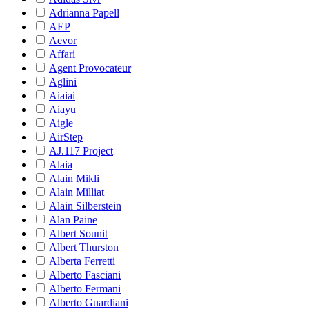
Adrianna Papell
AEP
Aevor
Affari
Agent Provocateur
Aglini
Aiaiai
Aiayu
Aigle
AirStep
AJ.117 Project
Alaia
Alain Mikli
Alain Milliat
Alain Silberstein
Alan Paine
Albert Sounit
Albert Thurston
Alberta Ferretti
Alberto Fasciani
Alberto Fermani
Alberto Guardiani