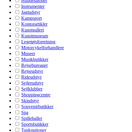
Hundesaloner
Instrumenter
Jagtudstyr
Kampsport
Kontorartikler
Kunstgalleri
Kunstmuseum
Legetøjsforretning
Motorcykelforhandlere
Museer
Musikbutikker
Rejsebureauer
Rejseudstyr
Rideudstyr
Sejlerudstyr
Sejlklubber
Shoppingcentre
Skiudstyr
Souvenirbutikker
Spa
Spillehaller
Sportsbutikker
Tankstationer