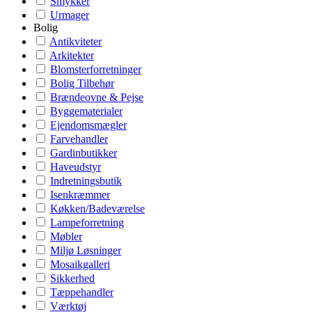
Smykker
Urmager
Bolig
Antikviteter
Arkitekter
Blomsterforretninger
Bolig Tilbehør
Brændeovne & Pejse
Byggematerialer
Ejendomsmægler
Farvehandler
Gardinbutikker
Haveudstyr
Indretningsbutik
Isenkræmmer
Køkken/Badeværelse
Lampeforretning
Møbler
Miljø Løsninger
Mosaikgalleri
Sikkerhed
Tæppehandler
Værktøj