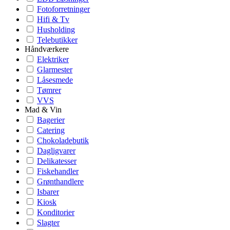
Fotoforretninger
Hifi & Tv
Husholding
Telebutikker
Håndværkere
Elektriker
Glarmester
Låsesmede
Tømrer
VVS
Mad & Vin
Bagerier
Catering
Chokoladebutik
Dagligvarer
Delikatesser
Fiskehandler
Grønthandlere
Isbarer
Kiosk
Konditorier
Slagter