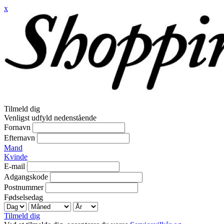
x
Tilmeld dig
Venligst udfyld nedenstående
Fornavn
Efternavn
Mand
Kvinde
E-mail
Adgangskode
Postnummer
Fødselsedag
Tilmeld dig