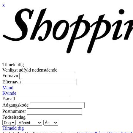
x
Tilmeld dig
Venligst udfyld nedenstående
Fornavn
Efternavn
Mand
Kvinde
E-mail
Adgangskode
Postnummer
Fødselsedag
Tilmeld dig