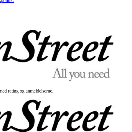
politik.
med rating og anmeldelserne.