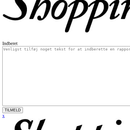
Indberet
TILMELD
x