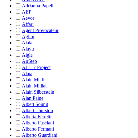
Adrianna Papell
AEP
Aevor
Affari
Agent Provocateur
Aglini
Aiaiai
Aiayu
Aigle
AirStep
AJ.117 Project
Alaia
Alain Mikli
Alain Milliat
Alain Silberstein
Alan Paine
Albert Sounit
Albert Thurston
Alberta Ferretti
Alberto Fasciani
Alberto Fermani
Alberto Guardiani