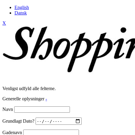
English
Dansk
X
Venligst udfyld alle felterne.
Generelle oplysninger
-
Navn
Grundlagt Dato?
Gadenavn