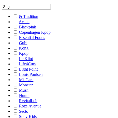
& Tradition
Acana
Blackpink
Copenhagen Kpop
Essential Foods
Gubi
Kong
Kpop
Le Klint
Life4Cuts
Light Point
Louis Poulsen
MiaCara
Monster
Mush
Nuura
Revitallash
Roze Avenue
Secto
Stray Kids