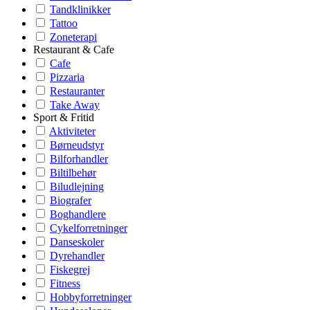
Tandklinikker
Tattoo
Zoneterapi
Restaurant & Cafe
Cafe
Pizzaria
Restauranter
Take Away
Sport & Fritid
Aktiviteter
Børneudstyr
Bilforhandler
Biltilbehør
Biludlejning
Biografer
Boghandlere
Cykelforretninger
Danseskoler
Dyrehandler
Fiskegrej
Fitness
Hobbyforretninger