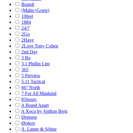
Brandt
(Malin+Goetz)
10feet
1884
24/7
2Go
2Have
2Love Tony Cohen
2nd Day
3 Bo
3.1 Phillip Lim
365
5 Preview
5.11 Tactical
66° North
7 For All Mankind
81hours
A Brand Apart
A Xoco by Anthon Berg
Ørgreen
Ørskov
A. Lange & Söhne