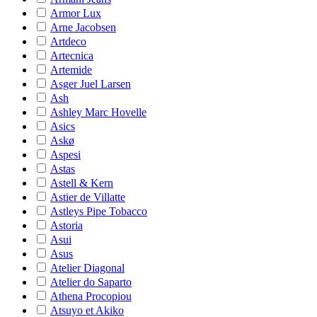
Armor Lux
Arne Jacobsen
Artdeco
Artecnica
Artemide
Asger Juel Larsen
Ash
Ashley Marc Hovelle
Asics
Askø
Aspesi
Astas
Astell & Kern
Astier de Villatte
Astleys Pipe Tobacco
Astoria
Asui
Asus
Atelier Diagonal
Atelier do Saparto
Athena Procopiou
Atsuyo et Akiko