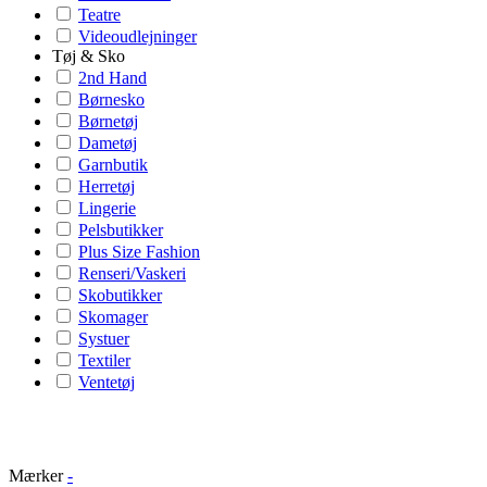
Teatre
Videoudlejninger
Tøj & Sko
2nd Hand
Børnesko
Børnetøj
Dametøj
Garnbutik
Herretøj
Lingerie
Pelsbutikker
Plus Size Fashion
Renseri/Vaskeri
Skobutikker
Skomager
Systuer
Textiler
Ventetøj
Mærker
-