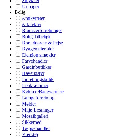
Smykker
Urmager
Bolig
Antikviteter
Arkitekter
Blomsterforretninger
Bolig Tilbehør
Brændeovne & Pejse
Byggematerialer
Ejendomsmægler
Farvehandler
Gardinbutikker
Haveudstyr
Indretningsbutik
Isenkræmmer
Køkken/Badeværelse
Lampeforretning
Møbler
Miljø Løsninger
Mosaikgalleri
Sikkerhed
Tæppehandler
Værktøj