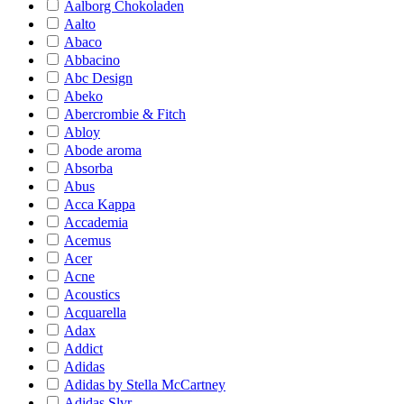
Aalborg Chokoladen
Aalto
Abaco
Abbacino
Abc Design
Abeko
Abercrombie & Fitch
Abloy
Abode aroma
Absorba
Abus
Acca Kappa
Accademia
Acemus
Acer
Acne
Acoustics
Acquarella
Adax
Addict
Adidas
Adidas by Stella McCartney
Adidas Slvr