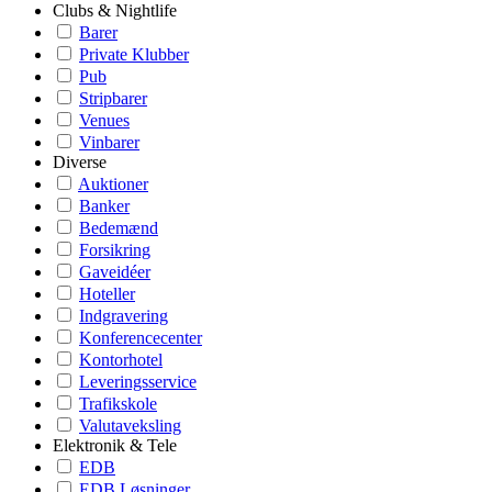
Clubs & Nightlife
Barer
Private Klubber
Pub
Stripbarer
Venues
Vinbarer
Diverse
Auktioner
Banker
Bedemænd
Forsikring
Gaveidéer
Hoteller
Indgravering
Konferencecenter
Kontorhotel
Leveringsservice
Trafikskole
Valutaveksling
Elektronik & Tele
EDB
EDB Løsninger