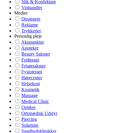
Slik & Konfekture
Vinhandler
Medier
Designere
Reklame
Trykkerier
Personlig pleje
Akupunktur
Apoteker
Beauty Saloner
Fodterapi
Frisørsaloner
Fysioterapi
Hørecenter
Helsekost
Kosmetik
Massage
Medical Clinic
Optiker
Ortopædisk Udstyr
Piercing
Solarium
Sundhedsklinikker