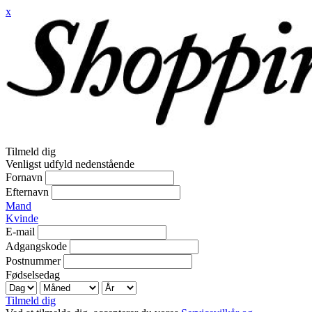
x
Tilmeld dig
Venligst udfyld nedenstående
Fornavn
Efternavn
Mand
Kvinde
E-mail
Adgangskode
Postnummer
Fødselsedag
Tilmeld dig