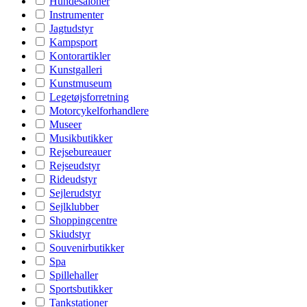
Hundesaloner
Instrumenter
Jagtudstyr
Kampsport
Kontorartikler
Kunstgalleri
Kunstmuseum
Legetøjsforretning
Motorcykelforhandlere
Museer
Musikbutikker
Rejsebureauer
Rejseudstyr
Rideudstyr
Sejlerudstyr
Sejlklubber
Shoppingcentre
Skiudstyr
Souvenirbutikker
Spa
Spillehaller
Sportsbutikker
Tankstationer