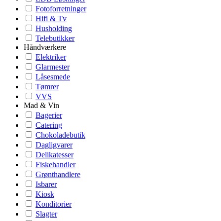
Fotoforretninger
Hifi & Tv
Husholding
Telebutikker
Håndværkere
Elektriker
Glarmester
Låsesmede
Tømrer
VVS
Mad & Vin
Bagerier
Catering
Chokoladebutik
Dagligvarer
Delikatesser
Fiskehandler
Grønthandlere
Isbarer
Kiosk
Konditorier
Slagter