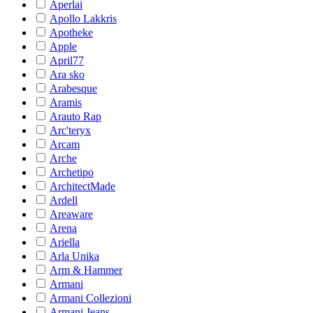
Aperlai
Apollo Lakkris
Apotheke
Apple
April77
Ara sko
Arabesque
Aramis
Arauto Rap
Arc'teryx
Arcam
Arche
Archetipo
ArchitectMade
Ardell
Areaware
Arena
Ariella
Arla Unika
Arm & Hammer
Armani
Armani Collezioni
Armani Jeans