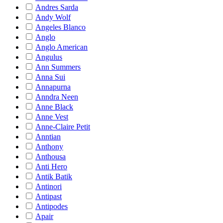
Andres Sarda
Andy Wolf
Angeles Blanco
Anglo
Anglo American
Angulus
Ann Summers
Anna Sui
Annapurna
Anndra Neen
Anne Black
Anne Vest
Anne-Claire Petit
Anntian
Anthony
Anthousa
Anti Hero
Antik Batik
Antinori
Antipast
Antipodes
Apair