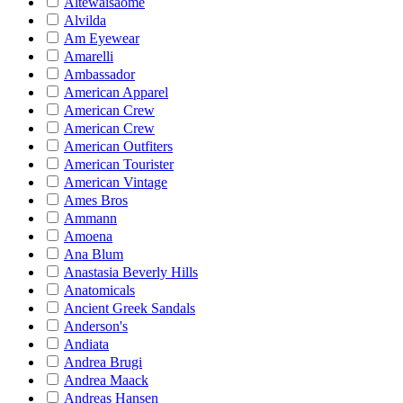
Altewaisaome
Alvilda
Am Eyewear
Amarelli
Ambassador
American Apparel
American Crew
American Crew
American Outfiters
American Tourister
American Vintage
Ames Bros
Ammann
Amoena
Ana Blum
Anastasia Beverly Hills
Anatomicals
Ancient Greek Sandals
Anderson's
Andiata
Andrea Brugi
Andrea Maack
Andreas Hansen