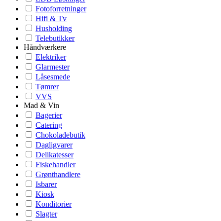
Fotoforretninger
Hifi & Tv
Husholding
Telebutikker
Håndværkere
Elektriker
Glarmester
Låsesmede
Tømrer
VVS
Mad & Vin
Bagerier
Catering
Chokoladebutik
Dagligvarer
Delikatesser
Fiskehandler
Grønthandlere
Isbarer
Kiosk
Konditorier
Slagter