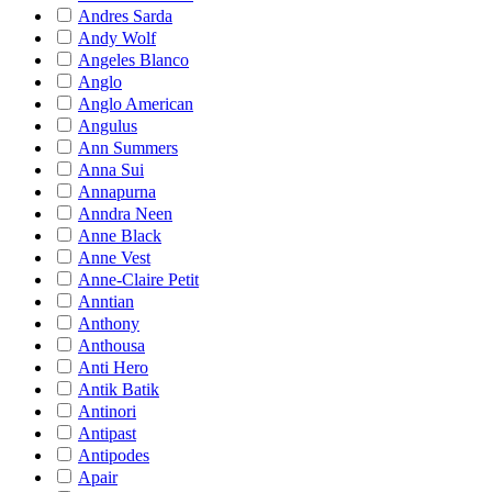
Andres Sarda
Andy Wolf
Angeles Blanco
Anglo
Anglo American
Angulus
Ann Summers
Anna Sui
Annapurna
Anndra Neen
Anne Black
Anne Vest
Anne-Claire Petit
Anntian
Anthony
Anthousa
Anti Hero
Antik Batik
Antinori
Antipast
Antipodes
Apair