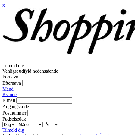
x
Tilmeld dig
Venligst udfyld nedenstående
Fornavn
Efternavn
Mand
Kvinde
E-mail
Adgangskode
Postnummer
Fødselsedag
Tilmeld dig