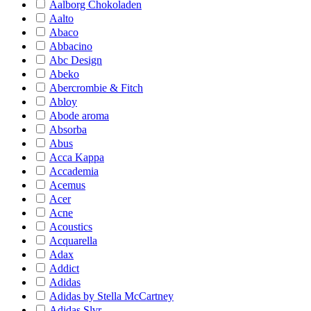
Aalborg Chokoladen
Aalto
Abaco
Abbacino
Abc Design
Abeko
Abercrombie & Fitch
Abloy
Abode aroma
Absorba
Abus
Acca Kappa
Accademia
Acemus
Acer
Acne
Acoustics
Acquarella
Adax
Addict
Adidas
Adidas by Stella McCartney
Adidas Slvr