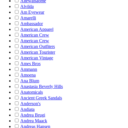
Altewaisaome
Alvilda
Am Eyewear
Amarelli
Ambassador
American Apparel
American Crew
American Crew
American Outfiters
American Tourister
American Vintage
Ames Bros
Ammann
Amoena
Ana Blum
Anastasia Beverly Hills
Anatomicals
Ancient Greek Sandals
Anderson's
Andiata
Andrea Brugi
Andrea Maack
Andreas Hansen