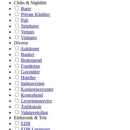
Clubs & Nightlife
Barer
Private Klubber
Pub
Stripbarer
Venues
Vinbarer
Diverse
Auktioner
Banker
Bedemænd
Forsikring
Gaveidéer
Hoteller
Indgravering
Konferencecenter
Kontorhotel
Leveringsservice
Trafikskole
Valutaveksling
Elektronik & Tele
EDB
EDB Løsninger