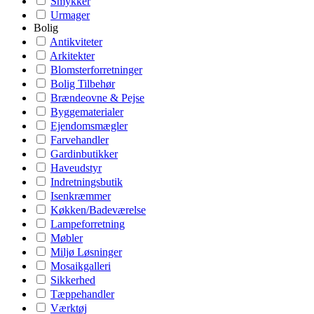
Smykker
Urmager
Bolig
Antikviteter
Arkitekter
Blomsterforretninger
Bolig Tilbehør
Brændeovne & Pejse
Byggematerialer
Ejendomsmægler
Farvehandler
Gardinbutikker
Haveudstyr
Indretningsbutik
Isenkræmmer
Køkken/Badeværelse
Lampeforretning
Møbler
Miljø Løsninger
Mosaikgalleri
Sikkerhed
Tæppehandler
Værktøj