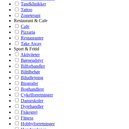
Tandklinikker
Tattoo
Zoneterapi
Restaurant & Cafe
Cafe
Pizzaria
Restauranter
Take Away
Sport & Fritid
Aktiviteter
Børneudstyr
Bilforhandler
Biltilbehør
Biludlejning
Biografer
Boghandlere
Cykelforretninger
Danseskoler
Dyrehandler
Fiskegrej
Fitness
Hobbyforretninger