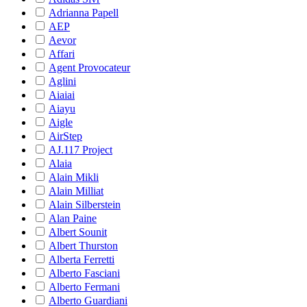
Adrianna Papell
AEP
Aevor
Affari
Agent Provocateur
Aglini
Aiaiai
Aiayu
Aigle
AirStep
AJ.117 Project
Alaia
Alain Mikli
Alain Milliat
Alain Silberstein
Alan Paine
Albert Sounit
Albert Thurston
Alberta Ferretti
Alberto Fasciani
Alberto Fermani
Alberto Guardiani