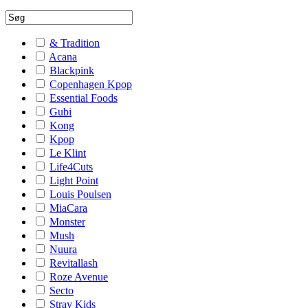
& Tradition
Acana
Blackpink
Copenhagen Kpop
Essential Foods
Gubi
Kong
Kpop
Le Klint
Life4Cuts
Light Point
Louis Poulsen
MiaCara
Monster
Mush
Nuura
Revitallash
Roze Avenue
Secto
Stray Kids