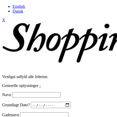
English
Dansk
X
Venligst udfyld alle felterne.
Generelle oplysninger
-
Navn
Grundlagt Dato?
Gadenavn