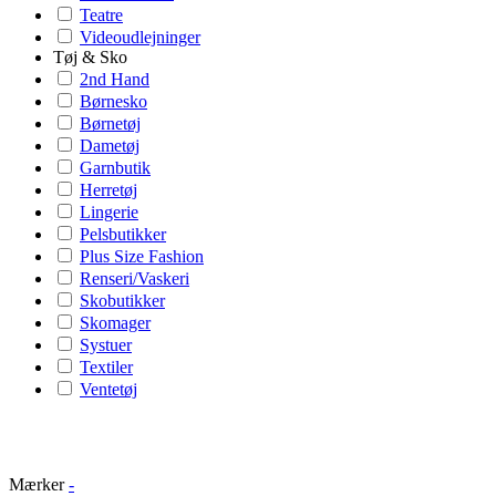
Teatre
Videoudlejninger
Tøj & Sko
2nd Hand
Børnesko
Børnetøj
Dametøj
Garnbutik
Herretøj
Lingerie
Pelsbutikker
Plus Size Fashion
Renseri/Vaskeri
Skobutikker
Skomager
Systuer
Textiler
Ventetøj
Mærker
-