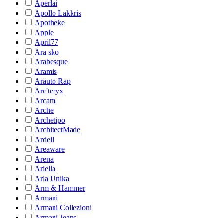
Aperlai
Apollo Lakkris
Apotheke
Apple
April77
Ara sko
Arabesque
Aramis
Arauto Rap
Arc'teryx
Arcam
Arche
Archetipo
ArchitectMade
Ardell
Areaware
Arena
Ariella
Arla Unika
Arm & Hammer
Armani
Armani Collezioni
Armani Jeans