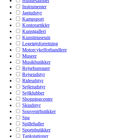
Hundesaloner
Instrumenter
Jagtudstyr
Kampsport
Kontorartikler
Kunstgalleri
Kunstmuseum
Legetøjsforretning
Motorcykelforhandlere
Museer
Musikbutikker
Rejsebureauer
Rejseudstyr
Rideudstyr
Sejlerudstyr
Sejlklubber
Shoppingcentre
Skiudstyr
Souvenirbutikker
Spa
Spillehaller
Sportsbutikker
Tankstationer