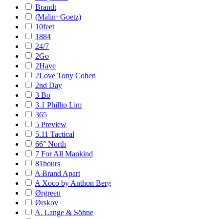
Brandt
(Malin+Goetz)
10feet
1884
24/7
2Go
2Have
2Love Tony Cohen
2nd Day
3 Bo
3.1 Phillip Lim
365
5 Preview
5.11 Tactical
66° North
7 For All Mankind
81hours
A Brand Apart
A Xoco by Anthon Berg
Ørgreen
Ørskov
A. Lange & Söhne