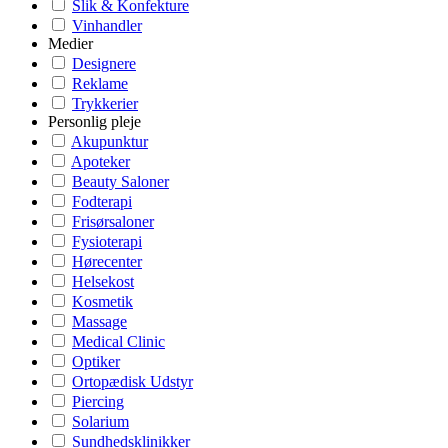
Slik & Konfekture
Vinhandler
Medier
Designere
Reklame
Trykkerier
Personlig pleje
Akupunktur
Apoteker
Beauty Saloner
Fodterapi
Frisørsaloner
Fysioterapi
Hørecenter
Helsekost
Kosmetik
Massage
Medical Clinic
Optiker
Ortopædisk Udstyr
Piercing
Solarium
Sundhedsklinikker