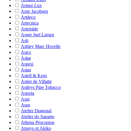
Armor Lux
Arne Jacobsen
Artdeco
Artecnica
Artemide
Asger Juel Larsen
Ash
Ashley Marc Hovelle
Asics
Askø
Aspesi
Astas
Astell & Kern
Astier de Villatte
Astleys Pipe Tobacco
Astoria
Asui
Asus
Atelier Diagonal
Atelier do Saparto
Athena Procopiou
Atsuyo et Akiko