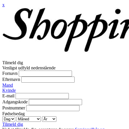
x
Tilmeld dig
Venligst udfyld nedenstående
Fornavn
Efternavn
Mand
Kvinde
E-mail
Adgangskode
Postnummer
Fødselsedag
Tilmeld dig