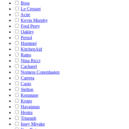
Boss
Le Creuset
Acne
Kevin Murphy
Fred Perry
Oakley
Persol
Hummel
KitchenAid
Rains
Nina Ricci
Cacharel
Nomess Copenhagen
Carrera
Casio
Stelton
Kerastase
Krups
Havaianas
Hestra
Triumph
Issey Miyake