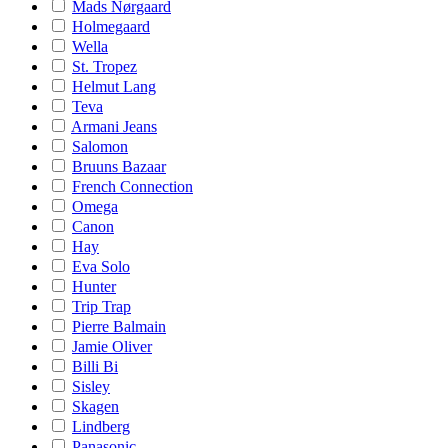
Mads Nørgaard
Holmegaard
Wella
St. Tropez
Helmut Lang
Teva
Armani Jeans
Salomon
Bruuns Bazaar
French Connection
Omega
Canon
Hay
Eva Solo
Hunter
Trip Trap
Pierre Balmain
Jamie Oliver
Billi Bi
Sisley
Skagen
Lindberg
Panasonic