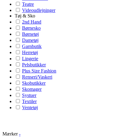
Teatre
Videoudlejninger
Tøj & Sko
2nd Hand
Børnesko
Børnetøj
Dametøj
Garnbutik
Herretøj
Lingerie
Pelsbutikker
Plus Size Fashion
Renseri/Vaskeri
Skobutikker
Skomager
Systuer
Textiler
Ventetøj
Mærker
-