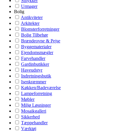
Smykker
Urmager
Bolig
Antikviteter
Arkitekter
Blomsterforretninger
Bolig Tilbehør
Brændeovne & Pejse
Byggematerialer
Ejendomsmægler
Farvehandler
Gardinbutikker
Haveudstyr
Indretningsbutik
Isenkræmmer
Køkken/Badeværelse
Lampeforretning
Møbler
Miljø Løsninger
Mosaikgalleri
Sikkerhed
Tæppehandler
Værktøj