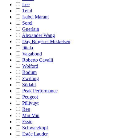
Lee
Tefal
Isabel Marant
Sorel
Guerlain
Alexander Wang
Day Birger et Mikkelsen
Iittala
Vagabond
Roberto Cavalli
Wolford
Bodum
Zwilling
Södahl
Peak Performance
Peugeot
Pillivuyt
Ren
Miu Miu
Essie
Schwarzkopf
Estée Lauder