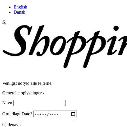
English
Dansk
X
Venligst udfyld alle felterne.
Generelle oplysninger
-
Navn
Grundlagt Dato?
Gadenavn