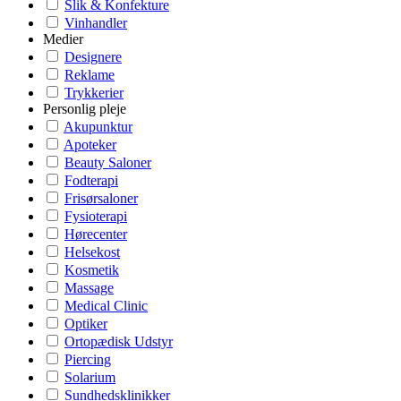
Slik & Konfekture
Vinhandler
Medier
Designere
Reklame
Trykkerier
Personlig pleje
Akupunktur
Apoteker
Beauty Saloner
Fodterapi
Frisørsaloner
Fysioterapi
Hørecenter
Helsekost
Kosmetik
Massage
Medical Clinic
Optiker
Ortopædisk Udstyr
Piercing
Solarium
Sundhedsklinikker