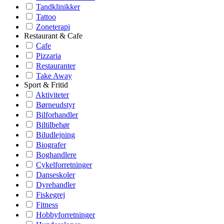
Tandklinikker
Tattoo
Zoneterapi
Restaurant & Cafe
Cafe
Pizzaria
Restauranter
Take Away
Sport & Fritid
Aktiviteter
Børneudstyr
Bilforhandler
Biltilbehør
Biludlejning
Biografer
Boghandlere
Cykelforretninger
Danseskoler
Dyrehandler
Fiskegrej
Fitness
Hobbyforretninger