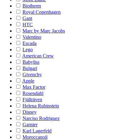
Biotherm
Royal Copenhagen
Gant
HTC
Marc by Marc Jacobs
Valentino
Escada
Lego
American Crew
Babyliss
Bulgari
Givenchy
Apple
Max Factor
Rosendahl
Fjällräven
Helena Rubinstein
Disney
Narciso Rodriguez
Garnier
Karl Lagerfeld
Moroccanoil