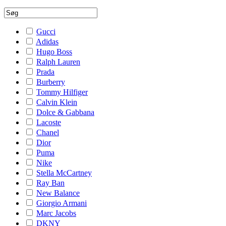
Gucci
Adidas
Hugo Boss
Ralph Lauren
Prada
Burberry
Tommy Hilfiger
Calvin Klein
Dolce & Gabbana
Lacoste
Chanel
Dior
Puma
Nike
Stella McCartney
Ray Ban
New Balance
Giorgio Armani
Marc Jacobs
DKNY