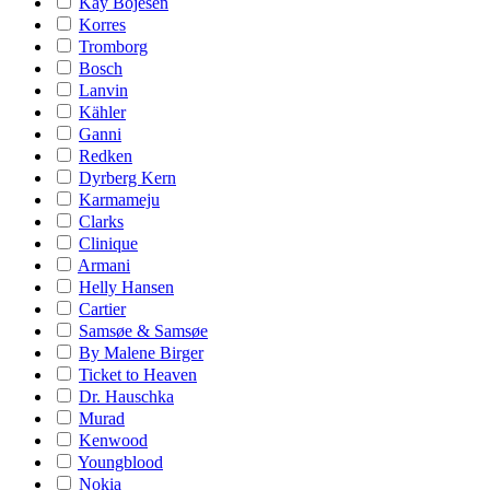
Kay Bojesen
Korres
Tromborg
Bosch
Lanvin
Kähler
Ganni
Redken
Dyrberg Kern
Karmameju
Clarks
Clinique
Armani
Helly Hansen
Cartier
Samsøe & Samsøe
By Malene Birger
Ticket to Heaven
Dr. Hauschka
Murad
Kenwood
Youngblood
Nokia