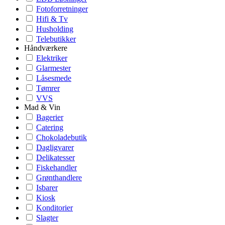
Fotoforretninger
Hifi & Tv
Husholding
Telebutikker
Håndværkere
Elektriker
Glarmester
Låsesmede
Tømrer
VVS
Mad & Vin
Bagerier
Catering
Chokoladebutik
Dagligvarer
Delikatesser
Fiskehandler
Grønthandlere
Isbarer
Kiosk
Konditorier
Slagter