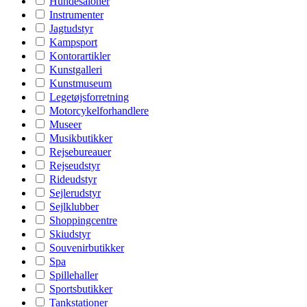
Hundesaloner
Instrumenter
Jagtudstyr
Kampsport
Kontorartikler
Kunstgalleri
Kunstmuseum
Legetøjsforretning
Motorcykelforhandlere
Museer
Musikbutikker
Rejsebureauer
Rejseudstyr
Rideudstyr
Sejlerudstyr
Sejlklubber
Shoppingcentre
Skiudstyr
Souvenirbutikker
Spa
Spillehaller
Sportsbutikker
Tankstationer