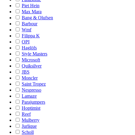
Piet Hein
Max Mara
Bang & Olufsen
Barbour
Wmf
Filippa K
OPI
Haglöfs
Style Masters
Microsoft
Quiksilver
JBS
Moncler
Saint Tropez
Nespresso
Lamaze
Parajumpers
Hoptimist
Reef
Mulberry
Jurlique
Scholl