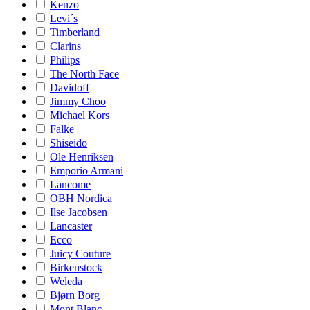
Kenzo
Levi´s
Timberland
Clarins
Philips
The North Face
Davidoff
Jimmy Choo
Michael Kors
Falke
Shiseido
Ole Henriksen
Emporio Armani
Lancome
OBH Nordica
Ilse Jacobsen
Lancaster
Ecco
Juicy Couture
Birkenstock
Weleda
Bjørn Borg
Mont Blanc