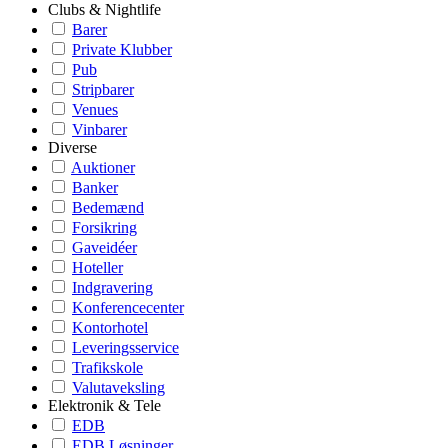
Clubs & Nightlife
Barer
Private Klubber
Pub
Stripbarer
Venues
Vinbarer
Diverse
Auktioner
Banker
Bedemænd
Forsikring
Gaveidéer
Hoteller
Indgravering
Konferencecenter
Kontorhotel
Leveringsservice
Trafikskole
Valutaveksling
Elektronik & Tele
EDB
EDB Løsninger