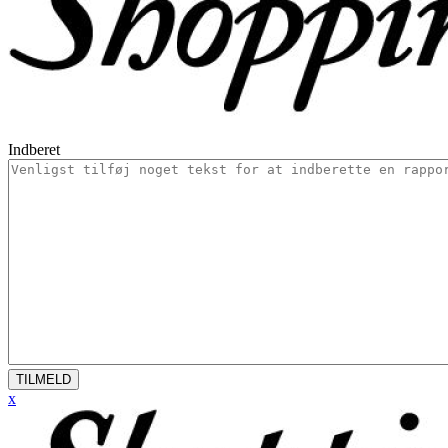
Indberet
TILMELD
x