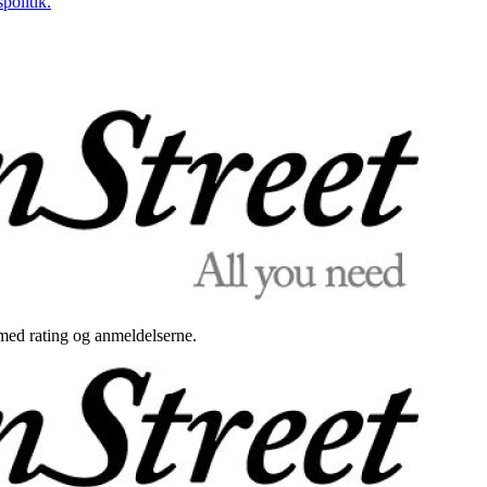
politik.
med rating og anmeldelserne.