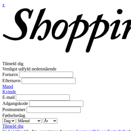
x
Tilmeld dig
Venligst udfyld nedenstående
Fornavn
Efternavn
Mand
Kvinde
E-mail
Adgangskode
Postnummer
Fødselsedag
Tilmeld dig