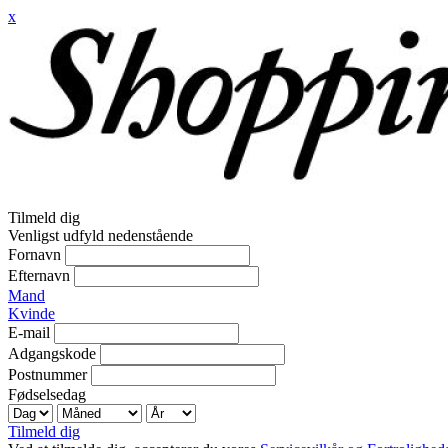
x
Tilmeld dig
Venligst udfyld nedenstående
Fornavn
Efternavn
Mand
Kvinde
E-mail
Adgangskode
Postnummer
Fødselsedag
Tilmeld dig