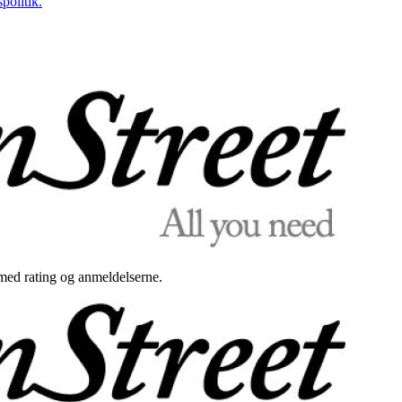
politik.
med rating og anmeldelserne.