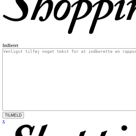
Indberet
TILMELD
x